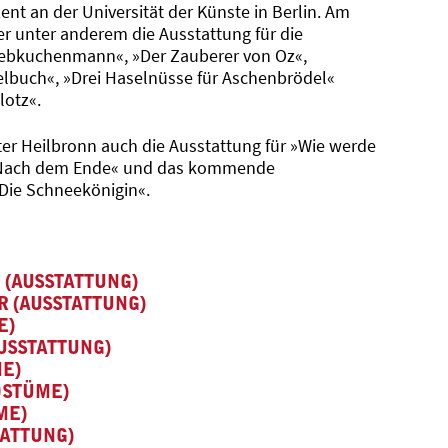
ent an der Universität der Künste in Berlin. Am
er unter anderem die Ausstattung für die
ebkuchenmann«, »Der Zauberer von Oz«,
lbuch«, »Drei Haselnüsse für Aschenbrödel«
lotz«.
ter Heilbronn auch die Ausstattung für »Wie werde
, »Nach dem Ende« und das kommende
ie Schneekönigin«.
 (AUSSTATTUNG)
R (AUSSTATTUNG)
E)
USSTATTUNG)
ME)
OSTÜME)
ME)
TATTUNG)