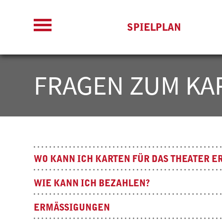
SPIELPLAN
FRAGEN ZUM KA
WO KANN ICH KARTEN FÜR DAS THEATER 
WIE KANN ICH BEZAHLEN?
ERMÄSSIGUNGEN