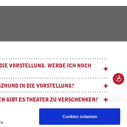
 DIE VORSTELLUNG. WERDE ICH NOCH
NZHUND IN DIE VORSTELLUNG?
N GIBT ES THEATER ZU VERSCHENKEN?
UFTZUFUHR IM THEATER GEREGELT?
Cookies zulassen
zu