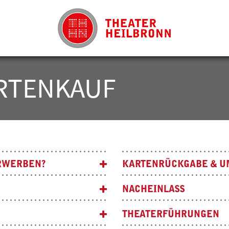
RTENKAUF
ERWERBEN?
KARTENRÜCKGABE & U
NACHEINLASS
THEATERFÜHRUNGEN