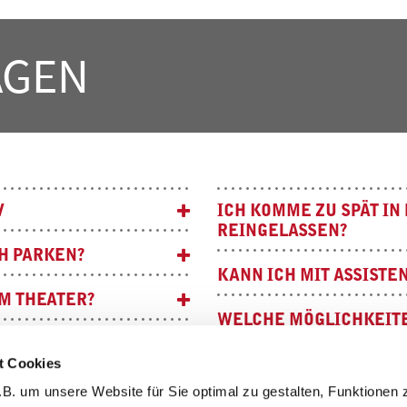
AGEN
V
ICH KOMME ZU SPÄT IN
REINGELASSEN?
H PARKEN?
KANN ICH MIT ASSISTE
IM THEATER?
WELCHE MÖGLICHKEITE
 SAAL NEHMEN?
WIE WIRD DIE FRISCHL
t Cookies
B. um unsere Website für Sie optimal zu gestalten, Funktionen 