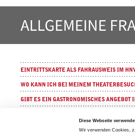
ALLGEMEINE FR
EINTRITTSKARTE ALS FAHRAUSWEIS IM HN
WO KANN ICH BEI MEINEM THEATERBESUC
GIBT ES EIN GASTRONOMISCHES ANGEBOT 
KANN ICH MEINE HANDTASCHE MIT IN DEN
Diese Webseite verwende
KÖNNEN KINDER IN DIE VORSTELLUNG?
Wir verwenden Cookies, z.