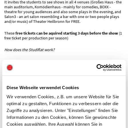
It invites the students to see shows in all 4 venues (Großes Haus - the
main auditorium, Komödienhaus - mainly for comedies, BOXX -
theatre for young audiences and also some plays in the evening, and
Salon3 - an art salon resembling a bar with one or two people plays
and/or music) of Theater Heilbronn for FREE.
These
free tickets can be aquired starting 3 days before the show
(1
free ticket per production per season)
How does the Studiflat work?
You just come to our ticket office with your
student ID
ready. You can
also
call
07131.56 30 01 to get your tickets or
send an e-mail
to
kasse@theater-hn.de
It is also possible to get the tickets
online
:
Diese Webseite verwendet Cookies
On our website (
www.theater-hn.de)
go to your chosen show and
Wir verwenden Cookies, z.B. um unsere Website für Sie
date, click on the ticket symbol
optimal zu gestalten, Funktionen zu verbessern oder die
Zugriffe zu analysieren. Unter "Einstellungen" finden Sie
Choose your seat(s) and put them in your cart as »Normalpreis-
Tickets«
Informationen zu den Cookies, können Sie gewünschte
Cookies auswählen. Ihre Auswahl können Sie in
Log in to the webshop
(or register)