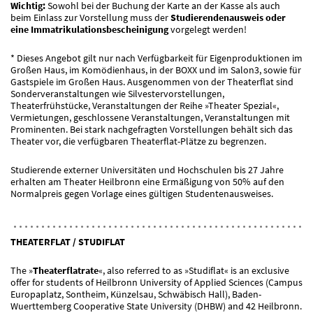
Wichtig:
Sowohl bei der Buchung der Karte an der Kasse als auch
beim Einlass zur Vorstellung muss der
Studierendenausweis oder
eine Immatrikulationsbescheinigung
vorgelegt werden!
* Dieses Angebot gilt nur nach Verfügbarkeit für Eigenproduktionen im
Großen Haus, im Komödienhaus, in der BOXX und im Salon3, sowie für
Gastspiele im Großen Haus. Ausgenommen von der Theaterflat sind
Sonderveranstaltungen wie Silvestervorstellungen,
Theaterfrühstücke, Veranstaltungen der Reihe »Theater Spezial«,
Vermietungen, geschlossene Veranstaltungen, Veranstaltungen mit
Prominenten. Bei stark nachgefragten Vorstellungen behält sich das
Theater vor, die verfügbaren Theaterflat-Plätze zu begrenzen.
Studierende externer Universitäten und Hochschulen bis 27 Jahre
erhalten am Theater Heilbronn eine Ermäßigung von 50% auf den
Normalpreis gegen Vorlage eines gültigen Studentenausweises.
THEATERFLAT / STUDIFLAT
The »
Theaterflatrate
«, also referred to as »Studiflat« is an exclusive
offer for students of Heilbronn University of Applied Sciences (Campus
Europaplatz, Sontheim, Künzelsau, Schwäbisch Hall), Baden-
Wuerttemberg Cooperative State University (DHBW) and 42 Heilbronn.