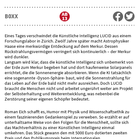
BOXX
Eines Tages verschwindet die Künstliche Intelligenz LUCID aus einem
Forschungslabor in Zürich. Zwölf Jahre später macht Astrophysiker
Haase eine merkwürdige Entdeckung auf dem Merkur. Dessen
Rückstrahlungsvermögen verringert sich kontinuierlich – der Merkur
wird dunkler.
Langsam wird klar, dass die künstliche Intelligenz sich unbemerkt von
der Erde zum Merkur begeben hat und dort haufenweise Solarpanels
errichtet, die die Sonnenenergie absorbieren. Wenn die KI tatsächlich
eine sogenannte ›Dyson-Sphäre‹ baut, wird die Sonnenstrahlung für
das Leben auf der Erde bald nicht mehr ausreichen. Doch LUCID
braucht die Menschen nicht und arbeitet ungerührt weiter am Projekt
der Selbsterhaltung und Weiterentwicklung, was nebenbei die
Zerstörung seiner eigenen Schöpfer bedeutet.
Roman Eich schafft es, Humor mit Physik und Wissenschaftsethik zu
einem faszinierenden Gedankenspiel zu verweben. So erzählt er auf
unterhaltsame Weise von den Folgen für die Menschheit, sollte sich
das Machtverhältnis zu einer Künstlichen Intelligenz einmal
umkehren. Das Stück gewann den mit 5000 Euro dotierten zweiten
Preis und den Publikumspreis beim Internationalen