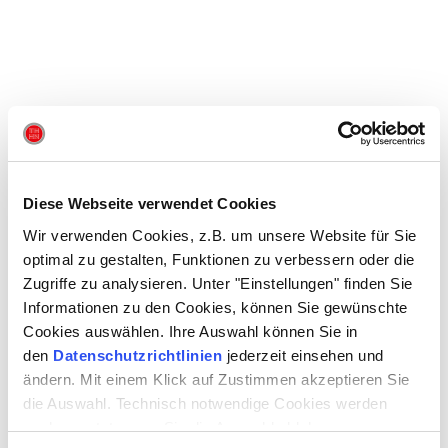
Bitte akzeptieren Sie alle Cookies, um dieses Video anzusehen.
Diese Webseite verwendet Cookies
DAUER
ca. 1 Stunde 35 Minuten | keine Pause
Wir verwenden Cookies, z.B. um unsere Website für Sie
optimal zu gestalten, Funktionen zu verbessern oder die
Zugriffe zu analysieren. Unter "Einstellungen" finden Sie
Aufführungsrechte:
Informationen zu den Cookies, können Sie gewünschte
henschel SCHAUSPIEL Theaterverlag, Berlin
Cookies auswählen. Ihre Auswahl können Sie in
bei Abendvorstellungen mit Einführung im BOXX-Foyer 20 Minuten
den
Datenschutzrichtlinien
jederzeit einsehen und
vor Vorstellungsbeginn & Nachgesprächen
ändern. Mit einem Klick auf Zustimmen akzeptieren Sie
die Auswahl. Technisch notwendige Cookies werden
WORUM GEHT ES?
auch gesetzt, wenn Sie die Auswahl ablehnen.
Natur und Mensch • Identität & Rolle • Technik & Fortschritt