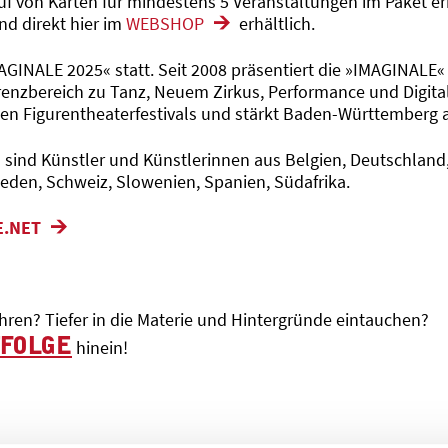
uf von Karten für mindestens 5 Veranstaltungen im Paket e
nd direkt hier im
WEBSHOP
erhältlich.
MAGINALE 2025« statt. Seit 2008 präsentiert die »IMAGINALE«
enzbereich zu Tanz, Neuem Zirkus, Performance und Digital
n Figurentheaterfestivals und stärkt Baden-Württemberg al
ind Künstler und Künstlerinnen aus Belgien, Deutschland, El 
eden, Schweiz, Slowenien, Spanien, Südafrika.
E.NET
ren? Tiefer in die Materie und Hintergründe eintauchen?
TFOLGE
hinein!