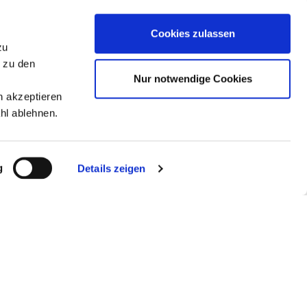
Cookies zulassen
KLICHKEIT:
zu
n zu den
STICKMAN
Nur notwendige Cookies
n akzeptieren
s (IE/DE)
hl ablehnen.
g
Details zeigen
ael Rasooly (IL)