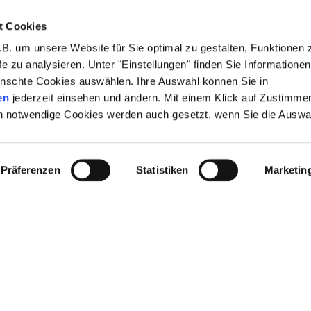
t Cookies
DIE KUNST DER WIR
B. um unsere Website für Sie optimal zu gestalten, Funktionen 
fe zu analysieren. Unter "Einstellungen" finden Sie Informatione
MITZIS MENSCH & 
nschte Cookies auswählen. Ihre Auswahl können Sie in
en
jederzeit einsehen und ändern. Mit einem Klick auf Zustimme
von Ariel Doron (DE/IL) & Squarehead Production
h notwendige Cookies werden auch gesetzt, wenn Sie die Auswa
SHORTSTORIES
Präferenzen
Statistiken
Marketin
DÍRTZtheatre (DE/FR)
EDITH AND ME
Ein Abend mit Puppentheater und Chanson von Y