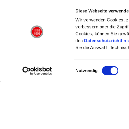
Diese Webseite verwende
FR 31.01.2025
Wir verwenden Cookies, z.
20:00 UHR
verbessern oder die Zugrif
BOXX
Cookies, können Sie gewü
den
Datenschutzrichtlini
Sie die Auswahl. Technisc
SA 01.02.2025
20:00 UHR
Einwilligungsauswahl
Notwendig
BOXX
SO 02.02.2025
18:00 UHR
KOMÖDIENHAUS
MO 03.02.2025