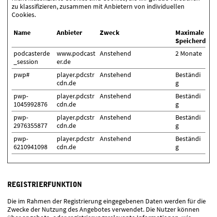
zu klassifizieren, zusammen mit Anbietern von individuellen
Cookies.
Name
Anbieter
Zweck
Maximale
Speicherdaue
podcasterde
www.podcast
Anstehend
2 Monate
_session
er.de
pwp#
player.pdcstr
Anstehend
Beständi
cdn.de
g
pwp-
player.pdcstr
Anstehend
Beständi
1045992876
cdn.de
g
pwp-
player.pdcstr
Anstehend
Beständi
2976355877
cdn.de
g
pwp-
player.pdcstr
Anstehend
Beständi
6210941098
cdn.de
g
REGISTRIERFUNKTION
Die im Rahmen der Registrierung eingegebenen Daten werden für die
Zwecke der Nutzung des Angebotes verwendet. Die Nutzer können