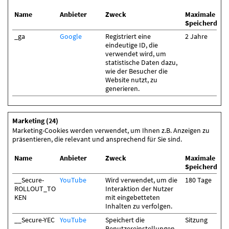
Name
Anbieter
Zweck
Maximale
Speicherdaue
_ga
Google
Registriert eine
2 Jahre
eindeutige ID, die
verwendet wird, um
statistische Daten dazu,
wie der Besucher die
Website nutzt, zu
generieren.
Marketing (24)
Marketing-Cookies werden verwendet, um Ihnen z.B. Anzeigen zu
präsentieren, die relevant und ansprechend für Sie sind.
Name
Anbieter
Zweck
Maximale
Speicherdaue
__Secure-
YouTube
Wird verwendet, um die
180 Tage
ROLLOUT_TO
Interaktion der Nutzer
KEN
mit eingebetteten
Inhalten zu verfolgen.
__Secure-YEC
YouTube
Speichert die
Sitzung
Benutzereinstellungen