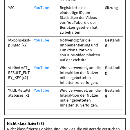
YSC
YouTube
Registriert eine
Sitzung
eindeutige ID, um
Statistiken der Videos
von YouTube, die der
Benutzer gesehen hat,
zu behalten.
yt-icons-last-
YouTube
Notwendig für die
Beständi
purged [x2]
Implementierung und
g
Funktionalität von
YouTube-Videoinhalten
auf der Website.
ytidb::LAST_
YouTube
Wird verwendet, um die
Beständi
RESULT_ENT
Interaktion der Nutzer
g
RY_KEY [x2]
mit eingebetteten
Inhalten zu verfolgen.
YtIdbMeta#d
YouTube
Wird verwendet, um die
Beständi
atabases [x2]
Interaktion der Nutzer
g
mit eingebetteten
Inhalten zu verfolgen.
Nicht klassifiziert (5)
Nicht klassifizierte Cookies sind Cookies, die wir gerade versuchen