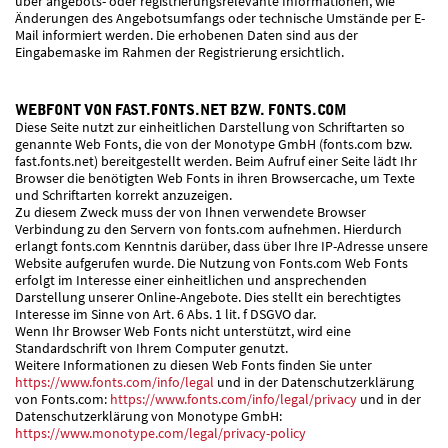
über angebots- oder registrierungsrelevante Informationen, wie
Änderungen des Angebotsumfangs oder technische Umstände per E-
Mail informiert werden. Die erhobenen Daten sind aus der
Eingabemaske im Rahmen der Registrierung ersichtlich.
WEBFONT VON FAST.FONTS.NET BZW. FONTS.COM
Diese Seite nutzt zur einheitlichen Darstellung von Schriftarten so
genannte Web Fonts, die von der Monotype GmbH (fonts.com bzw.
fast.fonts.net) bereitgestellt werden. Beim Aufruf einer Seite lädt Ihr
Browser die benötigten Web Fonts in ihren Browsercache, um Texte
und Schriftarten korrekt anzuzeigen.
Zu diesem Zweck muss der von Ihnen verwendete Browser
Verbindung zu den Servern von fonts.com aufnehmen. Hierdurch
erlangt fonts.com Kenntnis darüber, dass über Ihre IP-Adresse unsere
Website aufgerufen wurde. Die Nutzung von Fonts.com Web Fonts
erfolgt im Interesse einer einheitlichen und ansprechenden
Darstellung unserer Online-Angebote. Dies stellt ein berechtigtes
Interesse im Sinne von Art. 6 Abs. 1 lit. f DSGVO dar.
Wenn Ihr Browser Web Fonts nicht unterstützt, wird eine
Standardschrift von Ihrem Computer genutzt.
Weitere Informationen zu diesen Web Fonts finden Sie unter
https://www.fonts.com/info/legal
und in der Datenschutzerklärung
von Fonts.com:
https://www.fonts.com/info/legal/privacy
und in der
Datenschutzerklärung von Monotype GmbH:
https://www.monotype.com/legal/privacy-policy