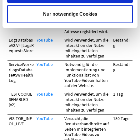
Inc.
indem seine letzte URL-
Adresse registriert wird.
Nur notwendige Cookies
lastExternalR
Meta
Ermittelt, wie der Nutzer
Beständi
eferrerTime
Platforms,
die Website erreicht hat,
g
Inc.
indem seine letzte URL-
Adresse registriert wird.
LogsDatabas
YouTube
Wird verwendet, um die
Beständi
eV2:V#||LogsR
Interaktion der Nutzer
g
equestsStore
mit eingebetteten
Inhalten zu verfolgen.
ServiceWorke
YouTube
Notwendig für die
Beständi
rLogsDataba
Implementierung und
g
se#SWHealth
Funktionalität von
Log
YouTube-Videoinhalten
auf der Website.
TESTCOOKIE
YouTube
Wird verwendet, um die
1 Tag
SENABLED
Interaktion der Nutzer
[x2]
mit eingebetteten
Inhalten zu verfolgen.
VISITOR_INF
YouTube
Versucht, die
180 Tage
O1_LIVE
Benutzerbandbreite auf
Seiten mit integrierten
YouTube-Videos zu
schätzen.