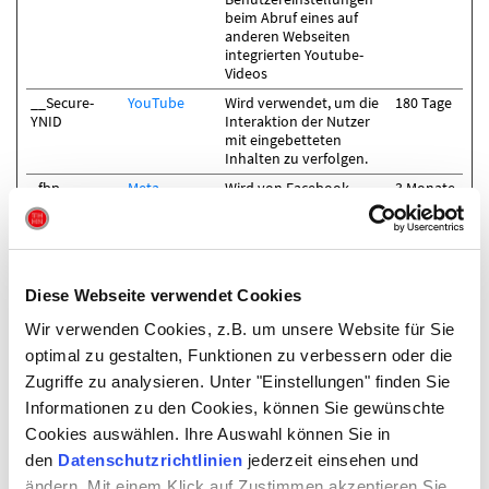
beim Abruf eines auf
anderen Webseiten
integrierten Youtube-
Videos
__Secure-
YouTube
Wird verwendet, um die
180 Tage
YNID
Interaktion der Nutzer
mit eingebetteten
Inhalten zu verfolgen.
_fbp
Meta
Wird von Facebook
3 Monate
Platforms,
genutzt, um eine Reihe
Inc.
von Werbeprodukten
anzuzeigen, zum Beispiel
Echtzeitgebote dritter
Werbetreibender.
Diese Webseite verwendet Cookies
_ga_#
Google
Wird verwendet, um
2 Jahre
Daten zu Google
Wir verwenden Cookies, z.B. um unsere Website für Sie
Analytics über das Gerät
optimal zu gestalten, Funktionen zu verbessern oder die
und das Verhalten des
Zugriffe zu analysieren. Unter "Einstellungen" finden Sie
Besuchers zu
senden. Erfasst den
Informationen zu den Cookies, können Sie gewünschte
Besucher über Geräte
Cookies auswählen. Ihre Auswahl können Sie in
und Marketingkanäle
hinweg.
den
Datenschutzrichtlinien
jederzeit einsehen und
ändern. Mit einem Klick auf Zustimmen akzeptieren Sie
_gcl_au [x2]
Google
Wird verwendet, um die
3 Monate