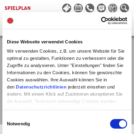
SPIELPLAN
Diese Webseite verwendet Cookies
KALENDER
Wir verwenden Cookies, z.B. um unsere Website für Sie
optimal zu gestalten, Funktionen zu verbessern oder die
Zugriffe zu analysieren. Unter "Einstellungen" finden Sie
Informationen zu den Cookies, können Sie gewünschte
FILTER
ORT
GENRE
LÖSCHEN
Cookies auswählen. Ihre Auswahl können Sie in
den
Datenschutzrichtlinien
jederzeit einsehen und
ändern. Mit einem Klick auf Zustimmen akzeptieren Sie
AUGUST
die Auswahl. Technisch notwendige Cookies werden
So
Mo
Di
Mi
Do
Fr
Sa
So
Mo
Di
auch gesetzt, wenn Sie die Auswahl ablehnen.
9
10
11
12
13
14
15
16
17
1
Einwilligungsauswahl
Notwendig