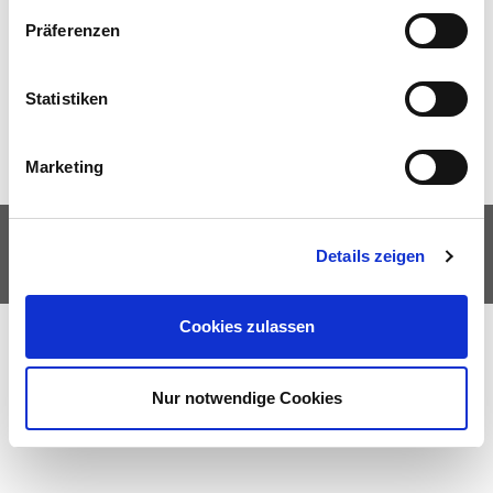
Zu dieser Kombination von Filtern sind aktuell keine
Veranstaltungen terminiert.
Präferenzen
Statistiken
Marketing
© Theater Heilbronn 2026
AGB
Barrierefreiheitserklärung
Impressum
Details zeigen
Datenschutz
Netiquette
Cookies zulassen
Nur notwendige Cookies