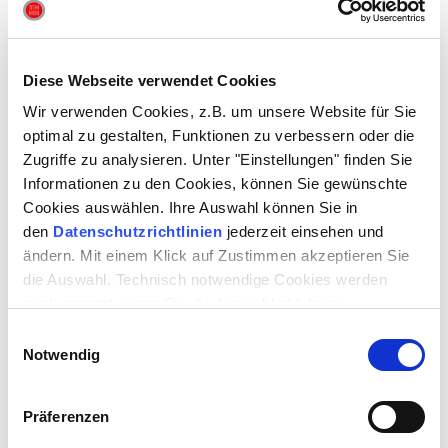
Diese Webseite verwendet Cookies
Wir verwenden Cookies, z.B. um unsere Website für Sie
optimal zu gestalten, Funktionen zu verbessern oder die
Zugriffe zu analysieren. Unter "Einstellungen" finden Sie
Informationen zu den Cookies, können Sie gewünschte
Cookies auswählen. Ihre Auswahl können Sie in
den
Datenschutzrichtlinien
jederzeit einsehen und
Mit dem Telegram-Channel des Theaters »Theater Heilbronn« seid ihr
ändern. Mit einem Klick auf Zustimmen akzeptieren Sie
hautnah dran und informiert!
die Auswahl. Technisch notwendige Cookies werden
auch gesetzt, wenn Sie die Auswahl ablehnen.
Wir sagen euch dort direkt Bescheid in Bezug auf besondere
Veranstaltungen, aktuelle Programminformationen (z.B. ob ihr bei
Einwilligungsauswahl
einem Stück noch gute Chancen an der Abendkasse haben werdet)
Notwendig
oder Rabattaktionen, die an euch vorbeigegangen sein könnten.
Als Studierende der Stadt Heilbronn habt ihr automatisch die
Studiflatrate und könnt kurzfristig kostenlos ins Theater gehen.
Präferenzen
Das geht im Alltag schnell mal unter, aber so könnt ihr euch einfach