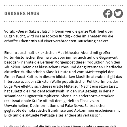
GROSSES HAUS
Vorab: »Dieser Satz ist falsch!« Denn wer die ganze Wahrheit über
Lügen sucht, wird im Paradoxon fündig – oder im Theater, wo die
erhoffte Erkenntnis auf einer verabredeten Täuschung basiert.
Einen »rauschhaft-eklektischen Musiktheater-Abend mit großer
kultur-historischer Brennweite, aber immer auch auf die Gegenwart
bezogen« nannte die Berliner Morgenpost diese Produktion. Von den
»dunklen Tiefen des klassischen Erbes und der glitzernden Oberfläche
aktueller Musik« schrieb Klassik Heute und vom »Meisterspiel der
Sinne« Faust Kultur. In diesem bildstarken Musiktheaterabend gilt das
Interesse u. a. der stärksten Waffe populistischer PolitikerInnen: der
Lüge. Wie effektiv sich dieses uralte Mittel zur Macht einsetzen lässt,
hat zuletzt die Präsidentschaftswahl in den USA gezeigt, in der ein
schamloser Lügner triumphierte. Aber auch andernorts erstarken
rechtsnationale Kräfte oft mit dem gezielten Einsatz von
Unwahrheiten, Desinformation und Fake News. Selbst sicher
geglaubte demokratische Bündnisse und Abkommen erscheinen mit
Blick auf die aktuelle Weltlage alles andere als verlässlich.
In dieser Arbeit wird die Bühne in einen Lügendetektor verwandelt.