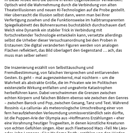
Optisch wird die Wahrnehmung durch die Verbindung von alten
Theaterillusionen und neuen KI-Technologien auf die Probe gestellt.
Hier überrascht die Illusion selbst dann, wenn man bei ihrer
Verfertigung zusehen und die Funktionsweise im halbtransparenten
Spiegelkabinett des Bühnenraumes buchstäblich durchschauen darf.
Welch eine Dynamik ein stabiler Trick in Verbindung mit
fortschreitender Technologie entwickeln kann, versetzte allerdings
selbst die Urheber dieser Versuchsanordnung bei den Proben in
Erstaunen: Die digital veränderten Figuren werden von analogen
Flächen reflektiert, das Bild überlagert den Gegenstand … ach, das
muss man selber sehen!
Die Inszenierung erzählt von Selbsttäuschung und
Fremdbestimmung, von falschen Versprechen und entlarvenden
Gesten. Es geht – mal augenzwinkernd, mal nüchtern – um die
Wahrheit als abstrakte Größe, die im Privaten wie im Politischen
existenzielle Wirkung entfalten und ungeahnte Katastrophen
herbeiführen kann. Dabei verschwimmen die Grenzen zwischen
echten Körpern und falschen Bildern ebenso wie zwischen den Genres
– zwischen Barock und Pop, zwischen Gesang, Tanz und Text. Während
Rossinis »La callunia« als meteorologische Umschreibung einer von
fern heraufziehenden Verleumdung unmissverständlich sein dürfte,
ist die Puppen-Arie der Olympia aus »Hoffmanns Erzählungen « eher
eine Vorahnung heutiger Trugwelten, in denen künstliche Kreaturen
von echten Gefühlen singen. Aber auch Fleetwood Macs »Tell Me Lies«
oder John Lennons »Give Me Some Truth« erzählen von den Hürden,