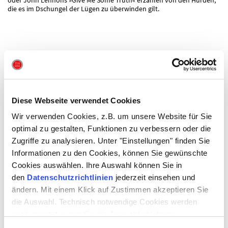
die es im Dschungel der Lügen zu überwinden gilt.
Diese Webseite verwendet Cookies
Wir verwenden Cookies, z.B. um unsere Website für Sie
optimal zu gestalten, Funktionen zu verbessern oder die
Zugriffe zu analysieren. Unter "Einstellungen" finden Sie
Bitte akzeptieren Sie alle Cookies, um dieses Video anzusehen.
Informationen zu den Cookies, können Sie gewünschte
Cookies auswählen. Ihre Auswahl können Sie in
den
Datenschutzrichtlinien
jederzeit einsehen und
DAUER
ändern. Mit einem Klick auf Zustimmen akzeptieren Sie
ca. 1 Stunde 40 Minuten | inkl. Pause
die Auswahl. Technisch notwendige Cookies werden
auch gesetzt, wenn Sie die Auswahl ablehnen.
REGIE & KÜNSTLERISCHE LEITUNG