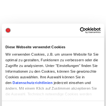
PREMIEREN IM KOMÖDIENHAUS │ IMMER
UM 20:00 UHR
Diese Webseite verwendet Cookies
Wir verwenden Cookies, z.B. um unsere Website für Sie
optimal zu gestalten, Funktionen zu verbessern oder die
HIMMLISCHE ZEITEN ─ ALTWERDEN IST NICHTS FÜR
FEIGLINGE ─ 03.10.2024
Zugriffe zu analysieren. Unter "Einstellungen" finden Sie
Informationen zu den Cookies, können Sie gewünschte
NEIN ZUM GELD! ─ 22.11.2024
Cookies auswählen. Ihre Auswahl können Sie in
den
Datenschutzrichtlinien
jederzeit einsehen und
DER SITTICH ─ 17.01.2025
ändern. Mit einem Klick auf Zustimmen akzeptieren Sie
die Auswahl. Technisch notwendige Cookies werden
KARDINALFEHLER ─ 27.02.2025
auch gesetzt, wenn Sie die Auswahl ablehnen.