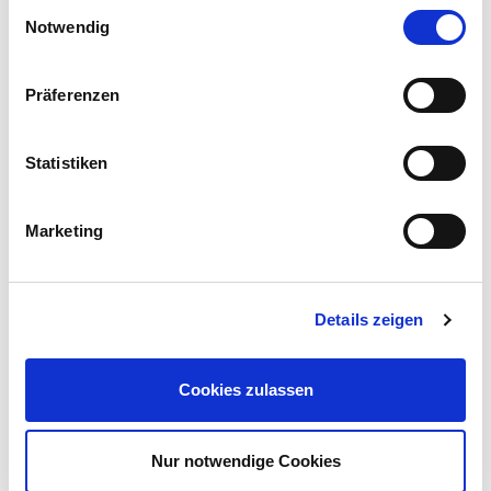
ISTANBUL ─ 10.04.2025
Einwilligungsauswahl
Notwendig
GLORIOUS! ─ 19.07.2025
Präferenzen
DIESE SPIELZEIT KEINE
WIEDERAUFNAHMEN IM KOMÖDIENHAUS
Statistiken
Marketing
Details zeigen
Cookies zulassen
PREMIEREN IN DER BOXX │ UHRZEIT
VARIIERT
Nur notwendige Cookies