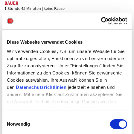
DAUER
1 Stunde 45 Minuten | keine Pause
Aufführungsrechte:
Rowohlt Theater Verlag, Hamburg
Diese Webseite verwendet Cookies
Wir verwenden Cookies, z.B. um unsere Website für Sie
optimal zu gestalten, Funktionen zu verbessern oder die
WORUM GEHT ES?
Anpassung und Widerstand • Selbstbestimmung und
Zugriffe zu analysieren. Unter "Einstellungen" finden Sie
Fremdbestimmung • Recht und Gerechtigkeit
Informationen zu den Cookies, können Sie gewünschte
Cookies auswählen. Ihre Auswahl können Sie in
VERMITTLUNGSANGEBOTE
den
Datenschutzrichtlinien
jederzeit einsehen und
BOXX | Abitour
•
Workshop zum Stück
•
Materialmappe
•
Nachgespräch
•
Führung
ändern. Mit einem Klick auf Zustimmen akzeptieren Sie
die Auswahl. Technisch notwendige Cookies werden
auch gesetzt, wenn Sie die Auswahl ablehnen.
Einwilligungsauswahl
Buchungsformular für Gruppen
Notwendig