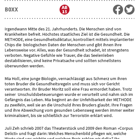
BOXX
Irgendwann Mitte des 21. Jahrhunderts. Die Menschen sind von
Krankheiten befreit. Höchstes staatliches Ziel ist die Gesundheit. Die
METHODE, eine Gesundheitsdiktatur, kontrolliert mittels implantierter
Chips die biologischen Daten der Menschen und gibt ihnen ihre
Lebensweise vor. Alles, was der Gesundheit schadet, ist strengstens
verboten. Negative Gefühle wie Trauer, die das Seelenleben
destabilisieren, sind keine Privatsache und sollten schnellstens
überwunden werden.
Mia Holl, eine junge Biologin, vernachlässigt aus Schmerz um ihren
toten Bruder die Gesundheitsregeln und muss sich vor Gericht
verantworten. Ihr Bruder Moritz soll eine Frau ermordet haben. Trotz
seiner Unschuldsbeteuerungen wurde er verurteilt und nahm sich im
Gefängnis das Leben. Mia beginnt an der Unfehlbarkeit der METHODE
zu zweifeln, weil sie an die Unschuld ihres Bruders glaubt. Ihre Fragen
und ihre Abweichung vom gesunden Lebensweg werden immer weiter
kriminalisiert, bis sie schließlich zur Terroristin erklärt wird.
Juli Zeh schrieb 2007 das Theaterstück und 2009 den Roman »Corpus
Delicti« und fragt darin: Welches Menschenbild pflegen wir, welche
Werte sind uns wichtig und welchen Preis zahlen wir dafür? Ihr