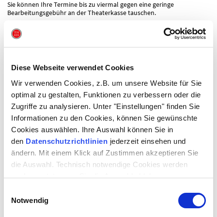
Sie können Ihre Termine bis zu viermal gegen eine geringe
Bearbeitungsgebühr an der Theaterkasse tauschen.
Ihr Aboausweis ist nicht personengebunden
Abo plus: Mehr Theater deutschlandweit
Als Abonnent des Theaters Heilbronn erhalten Sie an ausgewählten
Diese Webseite verwendet Cookies
deutschen Theater eine Preisvorteil.
Wir verwenden Cookies, z.B. um unsere Website für Sie
optimal zu gestalten, Funktionen zu verbessern oder die
Zugriffe zu analysieren. Unter "Einstellungen" finden Sie
KATEGORIE WÄHLEN
WOCHENTAG WÄHLEN
Informationen zu den Cookies, können Sie gewünschte
Cookies auswählen. Ihre Auswahl können Sie in
den
Datenschutzrichtlinien
jederzeit einsehen und
ändern. Mit einem Klick auf Zustimmen akzeptieren Sie
ANZAHL DER
LÖSCHEN
die Auswahl. Technisch notwendige Cookies werden
VORSTELLUNGEN
auch gesetzt, wenn Sie die Auswahl ablehnen.
Einwilligungsauswahl
Notwendig
DAS FLEXIBLE PÄCKCHEN: WAHLABO MINI