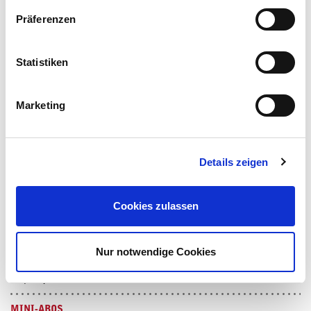
NACH WAHL | 4 VORSTELLUNGEN
Präferenzen
PREMIEREN-ABO GROSSES HAUS
FR,SA | 7 VORSTELLUNGEN
Statistiken
PREMIEREN-ABO KOMÖDIENHAUS
DO,FR,SA | 6 VORSTELLUNGEN
Marketing
MAXI-ABOS
DI,MI,DO,FR,SA,SO | 11 VORSTELLUNGEN
Details zeigen
FREITAGS-ABO MAXI 2
FR | 12 VORSTELLUNGEN
Cookies zulassen
SAMSTAGS-ABO MAXI 1
SA | 12 VORSTELLUNGEN
Nur notwendige Cookies
MIDI-ABOS
MI,DO | 9 VORSTELLUNGEN
MINI-ABOS