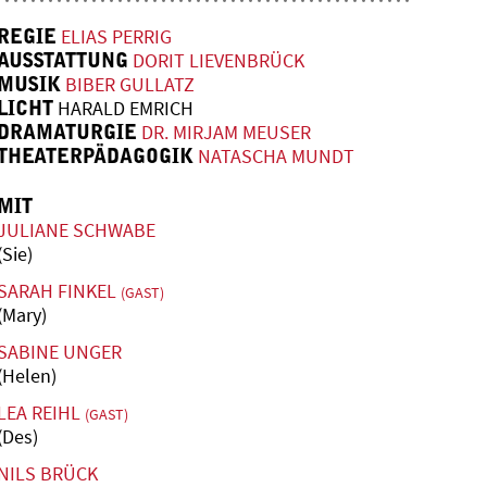
REGIE
ELIAS PERRIG
AUSSTATTUNG
DORIT LIEVENBRÜCK
MUSIK
BIBER GULLATZ
LICHT
HARALD EMRICH
DRAMATURGIE
DR. MIRJAM MEUSER
THEATERPÄDAGOGIK
NATASCHA MUNDT
MIT
JULIANE SCHWABE
(Sie)
SARAH FINKEL
(GAST)
(Mary)
SABINE UNGER
(Helen)
LEA REIHL
(GAST)
(Des)
NILS BRÜCK