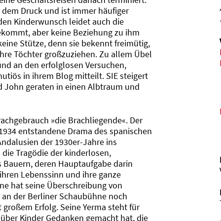
or dem Druck und ist immer häufiger
den Kinderwunsch leidet auch die
bekommt, aber keine Beziehung zu ihm
keine Stütze, denn sie bekennt freimütig,
s ihre Töchter großzuziehen. Zu allem Übel
 und an den erfolglosen Versuchen,
tiös in ihrem Blog mitteilt. SIE steigert
nd John geraten in einen Albtraum und
achgebrauch »die Brachliegende«. Der
s 1934 entstandene Drama des spanischen
Andalusien der 1930er-Jahre ins
 die Tragödie der kinderlosen,
nes Bauern, deren Hauptaufgabe darin
h ihren Lebenssinn und ihre ganze
one hat seine Überschreibung von
 an der Berliner Schaubühne noch
t großem Erfolg. Seine Yerma steht für
ie über Kinder Gedanken gemacht hat, die