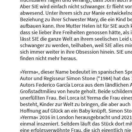
Aber SIE wird einfach nicht schwanger. Er flieht v
abwesend. Unter ihrem sich zur Manie entwickeln
Beziehung zu ihrer Schwester Mary, die ein Kind 
aufbauen kann. Ihre Mutter Helen ist für SIE auch 
dass sie lieber ihre Freiheiten genossen hätte, al
lässt SIE die ganze Welt an ihrem seelischen Leid
schwanger zu werden, teilhaben, weil SIE alles minu
sich immer weiter in ihre Obsession hinein. SIE u
finden nicht mehr heraus.
»Yerma«, dieser Name bedeutet im spanischen Spr
Autor und Regisseur Simon Stone (*1984) hat da
Autors Federico García Lorca aus dem ländlichen 
Großstadtmilieu von heute geholt. Beide schildern
unerfüllten Frau. Bei Lorca ist Yerma die Frau ei
besteht, Kinder zur Welt zu bringen, die aber auc
Hoffnung auf Glück an ein Baby knüpft. Simon St
»Yerma« 2016 in London herausgebracht und 2021
einmal inszeniert. Seitdem läuft das Stück dort mi
eine erfolgsverwöhnte Frau, die sich eigentlich n