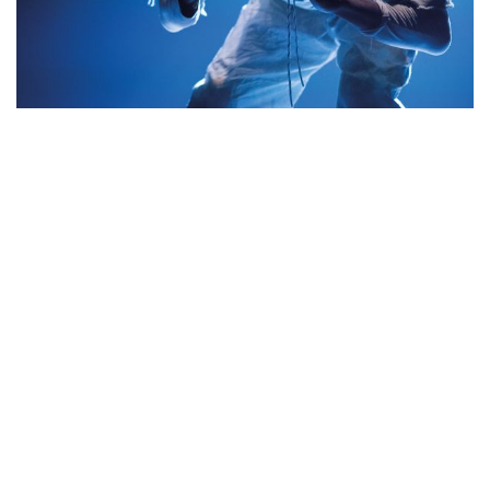
DI 09.06.2026
19:30 UHR
GROSSES HAUS
BLKDOG
von Botis Seva | Far From The Norm (UK)