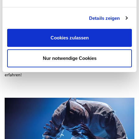
mit uns zu zu träumen, zu staunen und zu feiern!
FESTIVALPACKAGE
Details zeigen
Beim Kauf von Karten für mindestens 4 Veranstaltungen im Paket
erhält man 20 % Rabatt gegenüber dem Einzelpreis. Das Package ist
WEBSHOP
an der Theaterkasse und im
erhältlich.
Cookies zulassen
ZUR FESTIVAL-BROSCHÜRE GEHT'S
HIER
Nur notwendige Cookies
Oder hören Sie gerne in die
102. FOLGE UNSERES THEATERPODCASTS »HÖRBÜHNE«
hinein, um direkt von Kuratorin Canan Erek mehr zum Programm zu
erfahren!