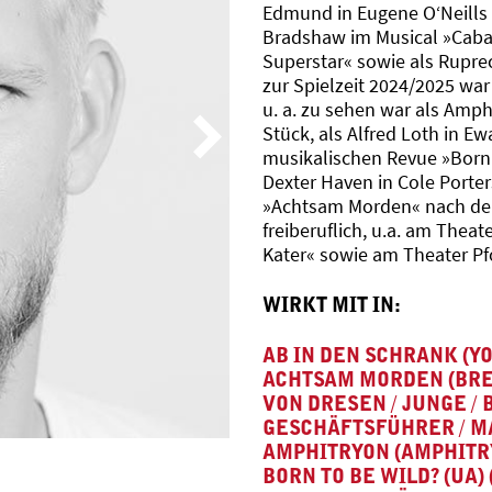
Edmund in Eugene O‘Neills »
Bradshaw im Musical »Cabare
Superstar« sowie als Ruprec
zur Spielzeit 2024/2025 wa
u. a. zu sehen war als Amph
Stück, als Alfred Loth in E
musikalischen Revue »Born t
Dexter Haven in Cole Porte
»Achtsam Morden« nach dem
freiberuflich, u.a. am Thea
Kater« sowie am Theater Pf
Björn Klein
WIRKT MIT IN:
AB IN DEN SCHRANK (Y
ACHTSAM MORDEN (BREI
VON DRESEN / JUNGE / B
GESCHÄFTSFÜHRER / MA
AMPHITRYON (AMPHITR
BORN TO BE WILD? (UA)