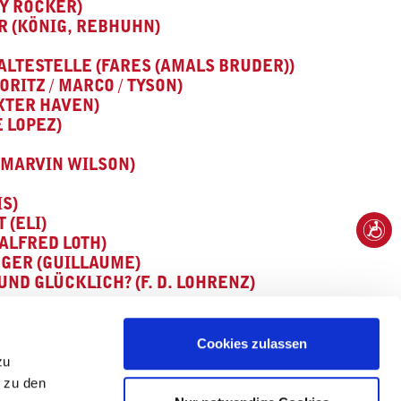
Y ROCKER)
R (KÖNIG, REBHUHN)
ALTESTELLE (FARES (AMALS BRUDER))
ORITZ / MARCO / TYSON)
EXTER HAVEN)
 LOPEZ)
(MARVIN WILSON)
IS)
 (ELI)
ALFRED LOTH)
GER (GUILLAUME)
ND GLÜCKLICH? (F. D. LOHRENZ)
Cookies zulassen
zu
n zu den