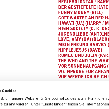
EGIEVOLONTÄR / BARR
DER GESTIEFELTE KATE
FUNNY MONEY (BILL)
GOTT WARTET AN DER H
HAWAII (UA) (HARRY / M
HIGH SOCIETY (C. K. D
JUGENDLIEBE (ANTOINE
LOVE, AMY (UA) (BLACK)
MEIN FREUND HARVEY 
NIPPLEJESUS (DAVE)
ROMEO UND JULIA (PAR
THE WHO AND THE WHAT
VOR SONNENAUFGANG (
WEINPROBE FÜR ANFÄN
WIE WERDE ICH REICH U
t Cookies
ZURÜCK
B. um unsere Website für Sie optimal zu gestalten, Funktionen 
fe zu analysieren. Unter "Einstellungen" finden Sie Informatione