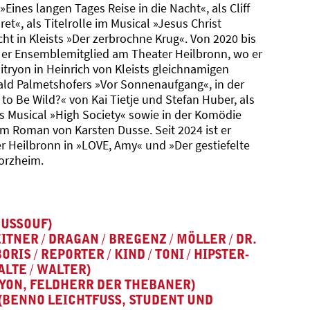
Eines langen Tages Reise in die Nacht«, als Cliff
t«, als Titelrolle im Musical »Jesus Christ
ht in Kleists »Der zerbrochne Krug«. Von 2020 bis
r er Ensemblemitglied am Theater Heilbronn, wo er
itryon in Heinrich von Kleists gleichnamigen
wald Palmetshofers »Vor Sonnenaufgang«, in der
o Be Wild?« von Kai Tietje und Stefan Huber, als
rs Musical »High Society« sowie in der Komödie
 Roman von Karsten Dusse. Seit 2024 ist er
ter Heilbronn in »LOVE, Amy« und »Der gestiefelte
orzheim.
Jochen Klenk
OUSSOUF)
TNER / DRAGAN / BREGENZ / MÖLLER / DR.
ORIS / REPORTER / KIND / TONI / HIPSTER-
LTE / WALTER)
YON, FELDHERR DER THEBANER)
 (BENNO LEICHTFUSS, STUDENT UND R