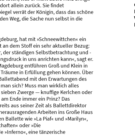
dort allein zurück. Sie findet
egel verrät der Königin, dass das schöne
den Weg, die Sache nun selbst in die
gdeburg, hat mit »Schneewittchen« ein
ert an dem Stoff ein sehr aktueller Bezug:
ur, der ständigen Selbstbetrachtung und -
gsdruck in uns anrichten kann«, sagt er.
Magdeburg entführen Groß und Klein in
nd Träume in Erfüllung gehen können. Über
 Ballettabend mit den Erwartungen des
 man sich? Muss man wirklich alles
e sieben Zwerge — knuffige Kerlchen oder
 am Ende immer ein Prinz? Das
ts aus seiner Zeit als Ballettdirektor
t herausragenden Arbeiten ins Große Haus
en Ballette wie »La Piaf« und »Marilyn«,
chaften« oder »Die
»Inferno«, eine tänzerische