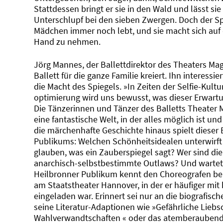
Stattdessen bringt er sie in den Wald und lässt sie 
Unterschlupf bei den sieben Zwergen. Doch der Spi
Mädchen immer noch lebt, und sie macht sich auf 
Hand zu nehmen.
Jörg Mannes, der Ballettdirektor des Theaters Ma
Ballett für die ganze Familie kreiert. Ihn interessi
die Macht des Spiegels. »In Zeiten der Selfie-Kult
optimierung wird uns bewusst, was dieser Erwartun
Die Tänzerinnen und Tänzer des Balletts Theater 
eine fantastische Welt, in der alles möglich ist u
die märchenhafte Geschichte hinaus spielt dieser
Publikums: Welchen Schönheitsidealen unterwirft
glauben, was ein Zauberspiegel sagt? Wer sind di
anarchisch-selbstbestimmte Outlaws? Und wartet
Heilbronner Publikum kennt den Choreografen berei
am Staatstheater Hannover, in der er häufiger mi
eingeladen war. Erinnert sei nur an die biografisch
seine Literatur-Adaptionen wie »Gefährliche Liebs
Wahlverwandtschaften « oder das atemberaubende 