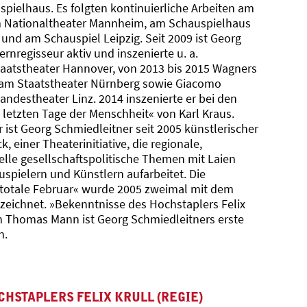
pielhaus. Es folgten kontinuierliche Arbeiten am
m Nationaltheater Mannheim, am Schauspielhaus
und am Schauspiel Leipzig. Seit 2009 ist Georg
rnregisseur aktiv und inszenierte u. a.
aatstheater Hannover, von 2013 bis 2015 Wagners
 am Staatstheater Nürnberg sowie Giacomo
ndestheater Linz. 2014 inszenierte er bei den
 letzten Tage der Menschheit« von Karl Kraus.
ist Georg Schmiedleitner seit 2005 künstlerischer
, einer Theaterinitiative, die regionale,
elle gesellschaftspolitische Themen mit Laien
spielern und Künstlern aufarbeitet. Die
 totale Februar« wurde 2005 zweimal mit dem
zeichnet. »Bekenntnisse des Hochstaplers Felix
 Thomas Mann ist Georg Schmiedleitners erste
n.
HSTAPLERS FELIX KRULL (REGIE)