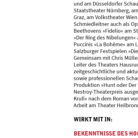
und am Düsseldorfer Schaus
Staatstheater Nürnberg, a
Graz, am Volkstheater Wien 
Schmiedleitner auch als Ope
Beethovens »Fidelio« am St
»Der Ring des Nibelungen«
Puccinis »La Bohème« am La
Salzburger Festspielen »Die
Gemeinsam mit Chris Müller 
Leiter des Theaters Hausruck
zeitgeschichtliche und aktu
sowie professionellen Schau
Produktion »Hunt oder Der
Nestroy-Theaterpreis ausge
Krull« nach dem Roman von
Arbeit am Theater Heilbron
WIRKT MIT IN:
BEKENNTNISSE DES HOC