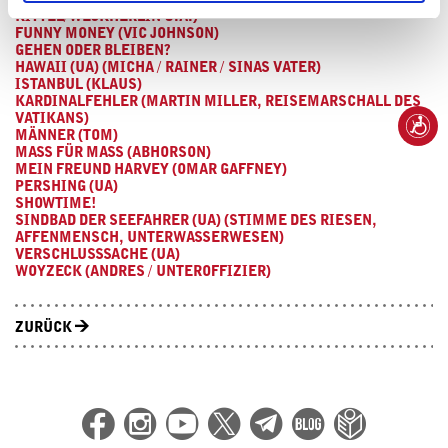
KITTEL/WECKHERLIN U.A.)
FUNNY MONEY (VIC JOHNSON)
GEHEN ODER BLEIBEN?
HAWAII (UA) (MICHA / RAINER / SINAS VATER)
ISTANBUL (KLAUS)
KARDINALFEHLER (MARTIN MILLER, REISEMARSCHALL DES
VATIKANS)
MÄNNER (TOM)
MASS FÜR MASS (ABHORSON)
MEIN FREUND HARVEY (OMAR GAFFNEY)
PERSHING (UA)
SHOWTIME!
SINDBAD DER SEEFAHRER (UA) (STIMME DES RIESEN,
AFFENMENSCH, UNTERWASSERWESEN)
VERSCHLUSSSACHE (UA)
WOYZECK (ANDRES / UNTEROFFIZIER)
ZURÜCK