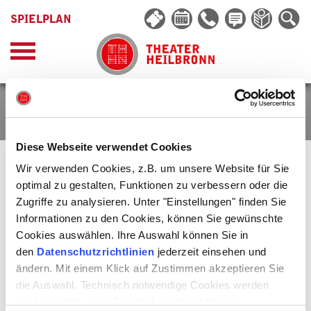
SPIELPLAN
MANUEL HEUSER
Diese Webseite verwendet Cookies
Wir verwenden Cookies, z.B. um unsere Website für Sie
optimal zu gestalten, Funktionen zu verbessern oder die
Manuel Heuser
wurde 1988 in Essen geboren, wo er eine
Klavierausbildung erhielt und die Alternative Rockband »SunSet«
Zugriffe zu analysieren. Unter "Einstellungen" finden Sie
gründete, der er als Sänger, Keyboarder und Komponist vorstand. Von
Informationen zu den Cookies, können Sie gewünschte
2009 bis 2013 studierte er Musikalisches Unterhaltungstheater an der
Musik und Kunst Privatuniversität der Stadt Wien. An den
Cookies auswählen. Ihre Auswahl können Sie in
Uckermärkischen Bühnen Schwedt war er von 2014 bis 2016 als
den
Datenschutzrichtlinien
jederzeit einsehen und
Schauspieler und Musicaldarsteller engagiert. Zudem übernahm er die
ändern. Mit einem Klick auf Zustimmen akzeptieren Sie
musikalische Leitung in Olaf Hilligers Inszenierung von »Endstation
Sehnsucht«, für die er auch die Musik komponierte. Seit 2017
die Auswahl. Technisch notwendige Cookies werden
absolviert er ein klassisches Gesangsstudium an der Staatlichen
auch gesetzt, wenn Sie die Auswahl ablehnen.
Hochschule für Musik und darstellende Kunst Mannheim. Daneben