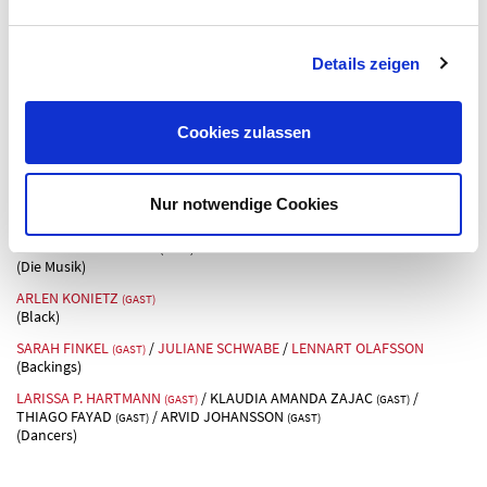
IDEE, KONZEPTION & MUSIKALISCHE LEITUNG
BUCH
KEVIN SCHROEDER
REGIE & CHOREOGRAFIE
GAINES HALL
BÜHNENBILD & ANIMATIONEN (VIDEO)
MARC JUNGREITHMEIER
Details zeigen
KOSTÜME
TOTO
CHOREOGRAFISCHE ASSISTENZ
DOROTHEE WEINGARTEN
(GAST)
CHOREOGRAFISCHE ASSISTENZ, DANCE CAPTAIN
LARISSA P.
HARTMANN
(GAST)
Cookies zulassen
LICHT
HARALD EMRICH
DRAMATURGIE
CHRISTINE HÄRTER
KORREPETITION
MARKUS HERZER
Nur notwendige Cookies
MIT
JOHANNA MARIA ISER
(GAST)
(Die Musik)
ARLEN KONIETZ
(GAST)
(Black)
SARAH FINKEL
/
JULIANE SCHWABE
/
LENNART OLAFSSON
(GAST)
(Backings)
LARISSA P. HARTMANN
/ KLAUDIA AMANDA ZAJAC
/
(GAST)
(GAST)
THIAGO FAYAD
/ ARVID JOHANSSON
(GAST)
(GAST)
(Dancers)