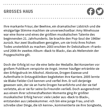
GROSSES HAUS
Ihre markante Frisur, der Beehive, ein dramatischer Lidstrich und die
einzigartige Stimme machten sie unverwechselbar: Amy Winehouse
war eine Ikone und eines der größten musikalischen Talente des
beginnenden 21. Jahrhunderts. Sie brachte den Pop-Soul der 1960er
zurück. Nur zwei Studioalben genügten, um sie trotz ihres frühen
Todes unsterblich zu machen: 2003 erschien ihr Debütalbum »Frank«
und 2006 ihr zweites Album »Back to Black«, das als Meilenstein der
Popgeschichte gilt.
Doch der Erfolg ist nur die eine Seite der Medaille. Bei Konzerten vor
großem Publikum verspürte sie Angst. Immer häufiger ertränkte sie
den Erfolgsdruck im Alkohol. Abstürze, Drogen-Exzesse und
Aufenthalte in Entzugskliniken begleiteten ihre Karriere. 2005 lernte
sie Blake Fielder-Civil kennen und verfiel ihm. Er soll derjenige
gewesen sein, der sie an harte Drogen heranführte und der sie tief
verletzte, als er sie für seine Ex-Freundin verließ. Doch ausgerechnet
aus einem ihrer schmerzhaftesten Momente ging ihr größter
musikalischer Erfolg hervor: viele Lieder aus »Back to Black«,
entstanden aus Liebeskummer. »Ich bin eine junge Frau, und ich
schreibe über Dinge, die ich kenne«, kommentierte sie ihre Songtexte,