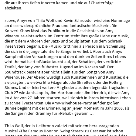
die aus ihrem tiefen Inneren kamen und nie auf Charterfolge
abzielten.
»Love, Amy« von Thilo Wolf und Kevin Schroeder wird eine Hommage
an diese widersprüchliche Frau und fantastische Musikerin. Die
Konzert-Show lässt das Publikum in die Geschichte von Amy
Winehouse eintauchen. Im Zentrum steht ihre große Liebe zur Musik,
die mit dem Anhören der Jazz- und Soulplatten aus dem Schrank
ihres Vaters begann. Die »Musik« tritt hier als Person in Erscheinung,
die sich in die junge talentierte Sängerin verliebt. Aber auch Amys
Kampf mit den Versuchungen und den dunklen Seiten ihres Lebens
wird thematisiert: »Black« taucht auf, der Schatten, der verrückte
Teufel, der Amy von frühester Jugend an im Nacken saß. Der
Soundtrack besteht aber nicht allein aus den Songs von Amy
Winehouse. Der Abend würdigt auch Künstlerinnen und Künstler, die
sie prägten, wie etwa Ella Fitzgerald, die Shirelles oder die Rolling
Stones. Und er feiert weitere Mitglieder aus dem legendär-tragischen
Club 27 wie Janis Joplin, Jim Morrison oder Jimi Hendrix, die wie Amy
im Alter von 27 Jahren starben, weil sie sich in ihrem intensiven Leben
zu schnell verzehrten. Die Amy-Winehouse-Party auf der großen
Bühne beginnt mit der Erinnerung an jenen Moment im Jahr 2008, als
die Sängerin den Grammy für »Rehab« gewann …
Thilo Wolf, der in Heilbronn zuletzt mit seinem herausragenden
Musical »The Famous Door on Swing Street« zu Gast war, ist schon
lange von der Amy-Winehouse-Musik fasziniert. 2017 stieß er auf das