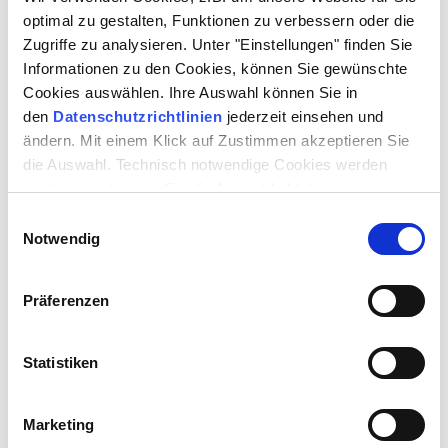
optimal zu gestalten, Funktionen zu verbessern oder die
Zugriffe zu analysieren. Unter "Einstellungen" finden Sie
Informationen zu den Cookies, können Sie gewünschte
Cookies auswählen. Ihre Auswahl können Sie in
den
Datenschutzrichtlinien
jederzeit einsehen und
ändern. Mit einem Klick auf Zustimmen akzeptieren Sie
die Auswahl. Technisch notwendige Cookies werden
auch gesetzt, wenn Sie die Auswahl ablehnen.
Bitte akzeptieren Sie alle Cookies, um dieses Video anzusehen.
Einwilligungsauswahl
Notwendig
DAUER
ca. 2 Stunden │ inkl. Pause
Präferenzen
Die Uraufführung von »Love, Amy« wird in Kooperation zwischen der
Statistiken
Wavehouse Entertainment GmbH und dem Theater Heilbronn
entwickelt.
Marketing
THILO WOLF