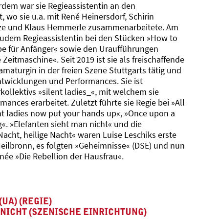
dem war sie Regieassistentin an den
 wo sie u.a. mit René Heinersdorf, Schirin
lze und Klaus Hemmerle zusammenarbeitete. Am
zudem Regieassistentin bei den Stücken »How to
be für Anfänger« sowie den Uraufführungen
Zeitmaschine«. Seit 2019 ist sie als freischaffende
amaturgin in der freien Szene Stuttgarts tätig und
ntwicklungen und Performances. Sie ist
ollektivs »silent ladies_«, mit welchem sie
ances erarbeitet. Zuletzt führte sie Regie bei »All
lent ladies now put your hands up«, »Once upon a
g«. »Elefanten sieht man nicht« und die
acht, heilige Nacht« waren Luise Leschiks erste
eilbronn, es folgten »Geheimnisse« (DSE) und nun
née »Die Rebellion der Hausfrau«.
UA) (REGIE)
NICHT (SZENISCHE EINRICHTUNG)