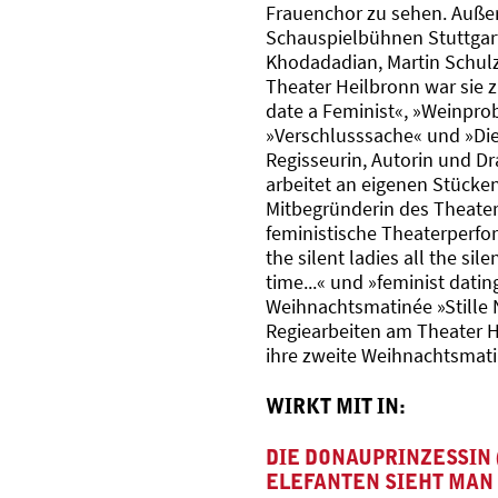
Frauenchor zu sehen. Außer
Schauspielbühnen Stuttgart,
Khodadadian, Martin Schu
Theater Heilbronn war sie 
date a Feminist«, »Weinpro
»Verschlusssache« und »Die 
Regisseurin, Autorin und Dr
arbeitet an eigenen Stücke
Mitbegründerin des Theaterk
feministische Theaterperform
the silent ladies all the si
time...« und »feminist datin
Weihnachtsmatinée »Stille N
Regiearbeiten am Theater H
ihre zweite Weihnachtsmati
WIRKT MIT IN:
DIE DONAUPRINZESSIN (
ELEFANTEN SIEHT MAN 