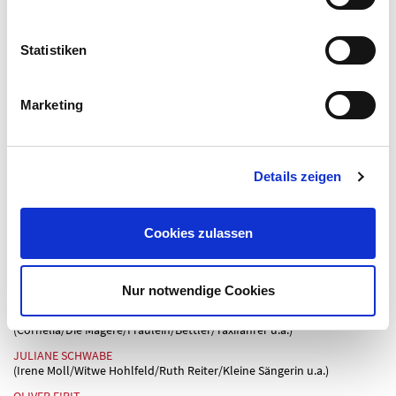
Buchungsformular für Gruppen
Statistiken
REGIE
GEORG SCHMIEDLEITNER
Marketing
BÜHNE
STEFAN BRANDTMAYR
KOSTÜME
CORNELIA KRASKE
MUSIK
JOHANNES ZIMMERMANN
LICHT
HARALD EMRICH
DRAMATURGIE
SOPHIE PÜSCHEL
Details zeigen
THEATERPÄDAGOGIK
SIMONE ENDRES
MIT
Cookies zulassen
FELIX LYDIKE
(Fabian)
TOBIAS LOTH
(Labude)
Nur notwendige Cookies
ROMY KLÖTZEL
(GAST)
(Cornelia/Die Magere/Fräulein/Bettler/Taxifahrer u.a.)
JULIANE SCHWABE
(Irene Moll/Witwe Hohlfeld/Ruth Reiter/Kleine Sängerin u.a.)
OLIVER FIRIT