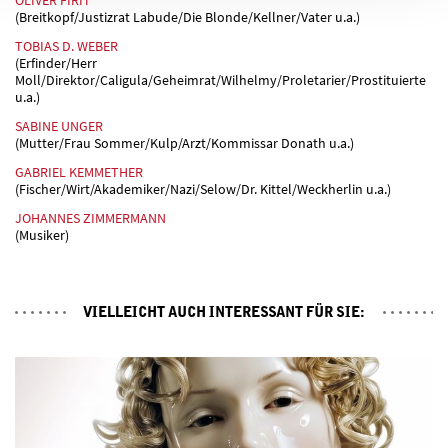
(Breitkopf/Justizrat Labude/Die Blonde/Kellner/Vater u.a.)
TOBIAS D. WEBER
(Erfinder/Herr
Moll/Direktor/Caligula/Geheimrat/Wilhelmy/Proletarier/Prostituierte
u.a.)
SABINE UNGER
(Mutter/Frau Sommer/Kulp/Arzt/Kommissar Donath u.a.)
GABRIEL KEMMETHER
(Fischer/Wirt/Akademiker/Nazi/Selow/Dr. Kittel/Weckherlin u.a.)
JOHANNES ZIMMERMANN
(Musiker)
VIELLEICHT AUCH INTERESSANT FÜR SIE: