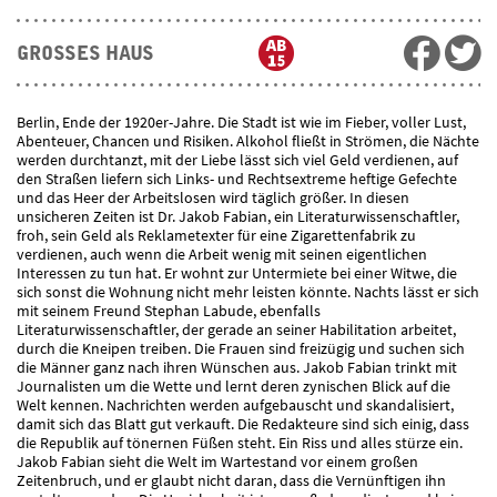
GROSSES HAUS
Berlin, Ende der 1920er-Jahre. Die Stadt ist wie im Fieber, voller Lust,
Abenteuer, Chancen und Risiken. Alkohol fließt in Strömen, die Nächte
werden durchtanzt, mit der Liebe lässt sich viel Geld verdienen, auf
den Straßen liefern sich Links- und Rechtsextreme heftige Gefechte
und das Heer der Arbeitslosen wird täglich größer. In diesen
unsicheren Zeiten ist Dr. Jakob Fabian, ein Literaturwissenschaftler,
froh, sein Geld als Reklametexter für eine Zigarettenfabrik zu
verdienen, auch wenn die Arbeit wenig mit seinen eigentlichen
Interessen zu tun hat. Er wohnt zur Untermiete bei einer Witwe, die
sich sonst die Wohnung nicht mehr leisten könnte. Nachts lässt er sich
mit seinem Freund Stephan Labude, ebenfalls
Literaturwissenschaftler, der gerade an seiner Habilitation arbeitet,
durch die Kneipen treiben. Die Frauen sind freizügig und suchen sich
die Männer ganz nach ihren Wünschen aus. Jakob Fabian trinkt mit
Journalisten um die Wette und lernt deren zynischen Blick auf die
Welt kennen. Nachrichten werden aufgebauscht und skandalisiert,
damit sich das Blatt gut verkauft. Die Redakteure sind sich einig, dass
die Republik auf tönernen Füßen steht. Ein Riss und alles stürze ein.
Jakob Fabian sieht die Welt im Wartestand vor einem großen
Zeitenbruch, und er glaubt nicht daran, dass die Vernünftigen ihn