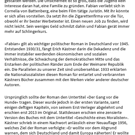
gestalten werden. Die Unsicherheit ist so groß, dass die Jugend kein
Interesse daran hat, eine Familie zu gründen. Fabian verliebt sich in
Cornelia von Battenberg, eine beim Film tätige Juristin. Mit ihr könnte
er sich alles vorstellen. Da setzt ihn die Zigarettenfirma vor die Tür,
obwohl er ihr bester Werbetexter ist. Einen neuen Job zu finden, wird
nicht leicht. Sein weniges Geld schmilzt dahin und Fabian gerät immer
mehr auf Schlingerkurs.
»Fabian« gilt als wichtiger politischer Roman in Deutschland vor 1945.
Entstanden 1930/31, fängt Erich Kästner darin die Dekadenz und die
immer instabiler werdenden ökonomischen und sozialen
Verhältnisse, die Schwächung der demokratischen Mitte und das
Erstarken der politischen Ränder zum Ende der Weimarer Republik
ein. Die Parallelen zu unserer Zeit sind unübersehbar. 1933 erklärten
die Nationalsozialisten diesen Roman für entartet und verbrannten
Kästners Bücher zusammen mit den Werken vieler anderer deutscher
Autoren.
Ursprünglich sollte der Roman den Untertitel »Der Gang vor die
Hunde« tragen. Dieser wurde jedoch in der ersten Variante, samt
einigen deftigen Kapiteln, von seinem Erst-Verleger abgelehnt und
erschien erst 2013 im Original. Stattdessen erschien eine zensierte
Version des Buches mit dem Untertitel »Geschichte eines Moralisten«.
Kästner schrieb in einem Nachwort anlässlich einer Neuauflage 1956,
welches Ziel der Roman verfolgte: »Er wollte vor dem Abgrund
warnen, dem sich Deutschland und damit Europa näherten! Er wollte