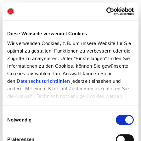
Bitte akzeptieren Sie alle Cookies, um dieses Video anzusehen.
Diese Webseite verwendet Cookies
Wir verwenden Cookies, z.B. um unsere Website für Sie
optimal zu gestalten, Funktionen zu verbessern oder die
DAUER
2 Stunden 40 Minuten | inkl. Pause
Zugriffe zu analysieren. Unter "Einstellungen" finden Sie
Informationen zu den Cookies, können Sie gewünschte
Cookies auswählen. Ihre Auswahl können Sie in
Aufführungsrechte:
den
Datenschutzrichtlinien
jederzeit einsehen und
Verlag für Kindertheater Weitendorf, Hamburg
ändern. Mit einem Klick auf Zustimmen akzeptieren Sie
die Auswahl. Technisch notwendige Cookies werden
auch gesetzt, wenn Sie die Auswahl ablehnen.
VERMITTLUNGSANGEBOTE
Einwilligungsauswahl
Workshop zum Stück
•
Nachgespräch
•
Sichtveranstaltung
•
Notwendig
Materialmappe
•
Führung
Präferenzen