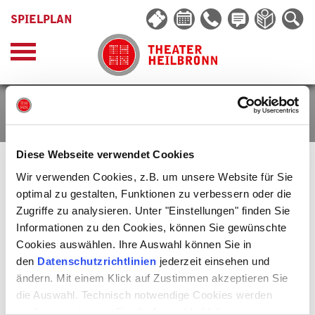
SPIELPLAN
STEPHAN OHM
Diese Webseite verwendet Cookies
Wir verwenden Cookies, z.B. um unsere Website für Sie
Stephan Ohm
wurde in Bonn geboren. Von 1984 bis 1989 studierte er
optimal zu gestalten, Funktionen zu verbessern oder die
an der Musikhochschule Köln, während dieser Zeit übernahm er die
Zugriffe zu analysieren. Unter "Einstellungen" finden Sie
musikalische Leitung für die Deutschlandtournee des Musicals »Irma
la Douce«. Bereits vor seinem Musikstudium war er als Keyboarder im
Informationen zu den Cookies, können Sie gewünschte
Musical »They're Playing Our Song« tätig. Es folgten Engagements als
Cookies auswählen. Ihre Auswahl können Sie in
musikalischer Leiter an verschiedenen deutschen Bühnen, so etwa für
den
Datenschutzrichtlinien
jederzeit einsehen und
die deutsche Erstaufführung von »Non(n)sens« an den
Kammerspielen Düsseldorf, »Der kleine Horrorladen« in Aachen, »My
ändern. Mit einem Klick auf Zustimmen akzeptieren Sie
Fair Lady« in Bonn, »Evita« in Schwäbisch Hall, »Hair« an der Oper
die Auswahl. Technisch notwendige Cookies werden
Bonn sowie »Im weißen Rössl« bei den Schlossfestspielen Neersen. Als
Dirigent leitete er die Musicalproduktionen »Saturday Night Fever«,
auch gesetzt, wenn Sie die Auswahl ablehnen.