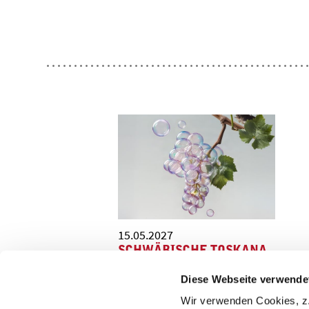
15.05.2027
SCHWÄBISCHE TOSKANA
(UA)
Diese Webseite verwende
Eine Stückentwicklung von
Hannah Frauenrath, Carl
Wir verwenden Cookies, z.