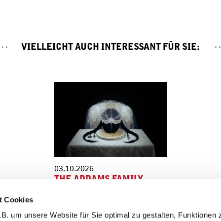
VIELLEICHT AUCH INTERESSANT FÜR SIE:
03.10.2026
THE ADDAMS FAMILY
Ein Grusical von Marshall
t Cookies
Brickman und Rick Elice | mit
Musik von Andrew Lippa
B. um unsere Website für Sie optimal zu gestalten, Funktionen 