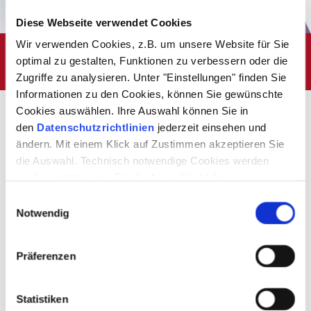
Diese Webseite verwendet Cookies
Wir verwenden Cookies, z.B. um unsere Website für Sie
SCIENCE & THEATRE
optimal zu gestalten, Funktionen zu verbessern oder die
Zugriffe zu analysieren. Unter "Einstellungen" finden Sie
Informationen zu den Cookies, können Sie gewünschte
Cookies auswählen. Ihre Auswahl können Sie in
»SCIENCE & THEATRE«
den
Datenschutzrichtlinien
jederzeit einsehen und
ändern. Mit einem Klick auf Zustimmen akzeptieren Sie
Vom 15.11. bis zum 19.11.2023 findet zum dritten Mal das Festival
die Auswahl. Technisch notwendige Cookies werden
»Science & Theatre« statt. Die experimenta und das Theater
auch gesetzt, wenn Sie die Auswahl ablehnen.
Heilbronn präsentieren gemeinsam wieder ein abwechslungs- und
spannungsreiches Programm, das die Schnittstellen von
Einwilligungsauswahl
Wissenschaft und Theater erforscht und ungewöhnliche
Notwendig
Bühnenformate präsentiert.
Für die dritte Ausgabe des Festivals »Science & Theatre«, das unter
dem Motto »Utopie MenschMaschine?« stattfinden wird, haben wir
Präferenzen
erneut spannende deutsche und internationale Künstlergruppen
eingeladen, um ein weiteres Mal nicht nur über Chancen,
Herausforderungen und Grenzen von Forschung und Wissenschaft
Statistiken
nachzudenken, sondern auch über die aktuelle Renaissance eines