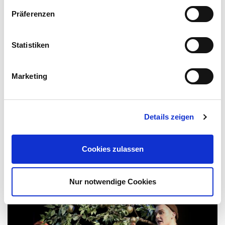
Präferenzen
Statistiken
Marketing
FR 25.09.2020
19:30 UHR
GROSSES HAUS
Details zeigen
DER FALL DER GÖTTER
(La caduta degli dei – The Damned) · Schauspiel von Nicola Badalucco,
Enrico Medioli und Luchino Visconti
Cookies zulassen
Nur notwendige Cookies