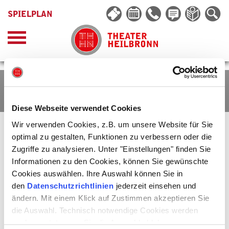
SPIELPLAN
TANZ! HEILBRONN
Diese Webseite verwendet Cookies
Wir verwenden Cookies, z.B. um unsere Website für Sie
FESTIVAL TANZ! HEILBRONN 2023
optimal zu gestalten, Funktionen zu verbessern oder die
Zugriffe zu analysieren. Unter "Einstellungen" finden Sie
Zum 13. Mal heißt es im Mai im Theater Heilbronn: Tanz! Heilbronn.
Vom 9.-14. Mai 2023
präsentiert das internationale Festival für
Informationen zu den Cookies, können Sie gewünschte
zeitgenössischen Tanz herausragende Arbeiten unterschiedlichster
Cookies auswählen. Ihre Auswahl können Sie in
Couleur. Darunter befindet sich eine deutsche Erstaufführung im
den
Datenschutzrichtlinien
jederzeit einsehen und
Großen Haus und ein weiteres Stück, das direkt für Heilbronn
entwickelt wird. Festivalleiterin Canan Erek stellt die zweite von ihr
ändern. Mit einem Klick auf Zustimmen akzeptieren Sie
kuratierte Ausgabe des Festivals nicht unter ein Motto, sondern sie
die Auswahl. Technisch notwendige Cookies werden
präsentiert den Tanz in seiner ganzen Vielfalt: sinnlich, humorvoll,
intelligent, kraftvoll und mitreißend. Das seit Jahren bewährte
auch gesetzt, wenn Sie die Auswahl ablehnen.