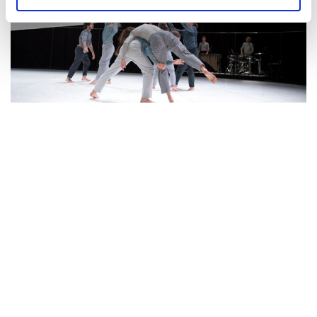
DI 09.05.2023
19:30 UHR
GROSSES HAUS
MADE OF SPACE
GN|MC Guy Nader | Maria Campos (LB/ES)