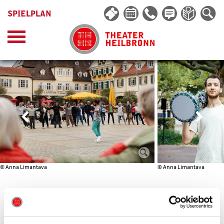
SPIELPLAN
© Anna Limantava
© Anna Limantava
DABKE-TANZ-EVENT
Medhat Aldaabal & Ali Hasan (D)