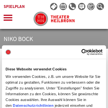
SPIELPLAN
NIKO BOCK
Niko Bock
, geboren 1994 in Erlangen und aufgewachsen in der Nähe
Diese Webseite verwendet Cookies
von Würzburg.
Wir verwenden Cookies, z.B. um unsere Website für Sie
2014 brachte ihn seine Ausbildung zur Fachkraft für
optimal zu gestalten, Funktionen zu verbessern oder die
Veranstaltungstechnik ans Theater Heilbronn.
Seinen Weg vervollständigte er 2022 durch die Prüfung zum Meister
Zugriffe zu analysieren. Unter "Einstellungen" finden Sie
für Veranstaltungstechnik, nachdem er als Beleuchter und später
Informationen zu den Cookies, können Sie gewünschte
Stellwerker in der Beleuchtungsabteilung tätig war.Ein Jahr darauf
wurde ihm die Stelle der stellvertretenden Abteilungsleiter der
Cookies auswählen. Ihre Auswahl können Sie in
Beleuchtungsabteilung übertragen.
den
Datenschutzrichtlinien
jederzeit einsehen und
Des Weiteren ist er zuständig für die Ausbildung der Fachkräfte für