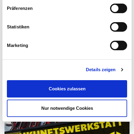
Präferenzen
Statistiken
DO 30.06.2022
12:00 UHR
YOUTOPIA-ZUKUNFTSWERKSTATT
Marketing
Stadtrechercheprojekt mit Katja Schlonski
Details zeigen
Cookies zulassen
Nur notwendige Cookies