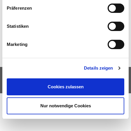
geeignet für Schulklassen, Theater-AGs, Theater-Kurse ab 11 Jahren.
Präferenzen
Professionelles Film-Equipment ist für dieses Projekt NICHT
erforderlich.
Statistiken
Anmeldungen und weitere Informationen unter
theaterpaedagogik@theater-hn.de
Marketing
Details zeigen
© Theater Heilbronn 2026
AGB
Barrierefreiheitserklärung
Impressum
Datenschutz
Netiquette
Cookies zulassen
Nur notwendige Cookies