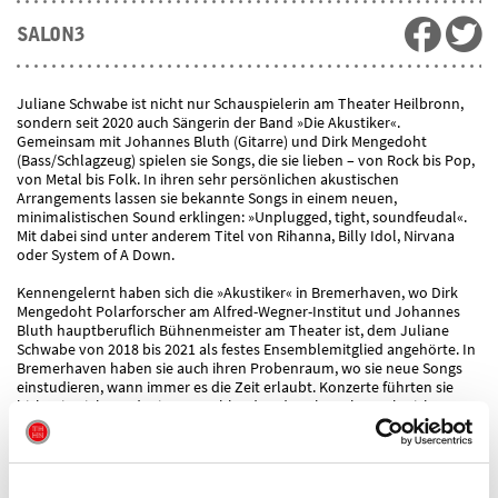
SALON3
Juliane Schwabe ist nicht nur Schauspielerin am Theater Heilbronn,
sondern seit 2020 auch Sängerin der Band »Die Akustiker«.
Gemeinsam mit Johannes Bluth (Gitarre) und Dirk Mengedoht
(Bass/Schlagzeug) spielen sie Songs, die sie lieben – von Rock bis Pop,
von Metal bis Folk. In ihren sehr persönlichen akustischen
Arrangements lassen sie bekannte Songs in einem neuen,
minimalistischen Sound erklingen: »Unplugged, tight, soundfeudal«.
Mit dabei sind unter anderem Titel von Rihanna, Billy Idol, Nirvana
oder System of A Down.
Kennengelernt haben sich die »Akustiker« in Bremerhaven, wo Dirk
Mengedoht Polarforscher am Alfred-Wegner-Institut und Johannes
Bluth hauptberuflich Bühnenmeister am Theater ist, dem Juliane
Schwabe von 2018 bis 2021 als festes Ensemblemitglied angehörte. In
Bremerhaven haben sie auch ihren Probenraum, wo sie neue Songs
einstudieren, wann immer es die Zeit erlaubt. Konzerte führten sie
bisher in viele Städte in Deutschland und auch nach Frankreich. Jetzt
freut sich Juliane Schwabe gemeinsam mit ihrer Band auf ihren ersten
Auftritt am Heilbronner Theater. Die gemütliche Atmosphäre des
Salon3 ist genau der richtige Ort für ihre handgemachte Musik: Mal
rockig und expressiv, mal sanft und gefühlvoll, aber immer akustisch.