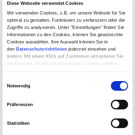
Diese Webseite verwendet Cookies
Wir verwenden Cookies, z.B. um unsere Website für Sie
DAUER
2 Stunden | inkl. Pause
optimal zu gestalten, Funktionen zu verbessern oder die
Zugriffe zu analysieren. Unter "Einstellungen" finden Sie
Informationen zu den Cookies, können Sie gewünschte
VIELLEICHT AUCH INTERESSANT FÜR SIE:
Cookies auswählen. Ihre Auswahl können Sie in
den
Datenschutzrichtlinien
jederzeit einsehen und
ändern. Mit einem Klick auf Zustimmen akzeptieren Sie
die Auswahl. Technisch notwendige Cookies werden
auch gesetzt, wenn Sie die Auswahl ablehnen.
Einwilligungsauswahl
Notwendig
Präferenzen
Statistiken