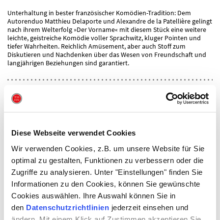
Unterhaltung in bester französischer Komödien-Tradition: Dem
Autorenduo Matthieu Delaporte und Alexandre de la Patellière gelingt
nach ihrem Welterfolg »Der Vorname« mit diesem Stück eine weitere
leichte, geistreiche Komödie voller Sprachwitz, kluger Pointen und
tiefer Wahrheiten. Reichlich Amüsement, aber auch Stoff zum
Diskutieren und Nachdenken über das Wesen von Freundschaft und
langjährigen Beziehungen sind garantiert.
Aufführungsrechte:
Theaterverlag Desch, Berlin
www.theater-verlag-desch.de
mit freundlicher Genehmigung von L’Agence Drama, 24 rue Feydeau,
Diese Webseite verwendet Cookies
75002 Paris, Frankreich
www.dramaparis.com
Wir verwenden Cookies, z.B. um unsere Website für Sie
optimal zu gestalten, Funktionen zu verbessern oder die
REGIE
PASCAL BREUER
Zugriffe zu analysieren. Unter "Einstellungen" finden Sie
AUSSTATTUNG
VESNA HILTMANN
Informationen zu den Cookies, können Sie gewünschte
Cookies auswählen. Ihre Auswahl können Sie in
MIT
den
Datenschutzrichtlinien
jederzeit einsehen und
JÖRG PAULY
ändern. Mit einem Klick auf Zustimmen akzeptieren Sie