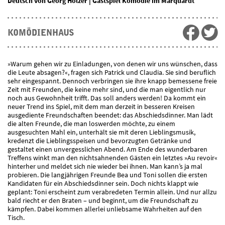
Deutsch von Georg Holzer | Gastspiel Komödie im Marquardt
KOMÖDIENHAUS
»Warum gehen wir zu Einladungen, von denen wir uns wünschen, dass
die Leute absagen?«, fragen sich Patrick und Claudia. Sie sind beruflich
sehr eingespannt. Dennoch verbringen sie ihre knapp bemessene freie
Zeit mit Freunden, die keine mehr sind, und die man eigentlich nur
noch aus Gewohnheit trifft. Das soll anders werden! Da kommt ein
neuer Trend ins Spiel, mit dem man derzeit in besseren Kreisen
ausgediente Freundschaften beendet: das Abschiedsdinner. Man lädt
die alten Freunde, die man loswerden möchte, zu einem
ausgesuchten Mahl ein, unterhält sie mit deren Lieblingsmusik,
kredenzt die Lieblingsspeisen und bevorzugten Getränke und
gestaltet einen unvergesslichen Abend. Am Ende des wunderbaren
Treffens winkt man den nichtsahnenden Gästen ein letztes »Au revoir«
hinterher und meldet sich nie wieder bei ihnen. Man kann’s ja mal
probieren. Die langjährigen Freunde Bea und Toni sollen die ersten
Kandidaten für ein Abschiedsdinner sein. Doch nichts klappt wie
geplant: Toni erscheint zum verabredeten Termin allein. Und nur allzu
bald riecht er den Braten – und beginnt, um die Freundschaft zu
kämpfen. Dabei kommen allerlei unliebsame Wahrheiten auf den
Tisch.