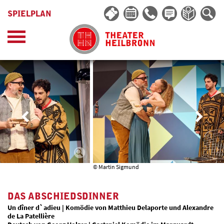
SPIELPLAN
© Martin Sigmund
DAS ABSCHIEDSDINNER
Un dîner d`adieu | Komödie von Matthieu Delaporte und Alexandre
de La Patellière