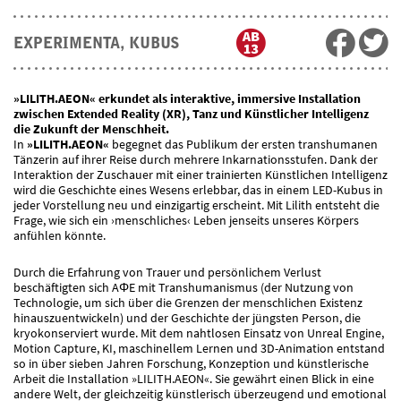
EXPERIMENTA, KUBUS
»LILITH.AEON« erkundet als interaktive, immersive Installation
zwischen Extended Reality (XR), Tanz und Künstlicher Intelligenz
die Zukunft der Menschheit.
In
»LILITH.AEON«
begegnet das Publikum der ersten transhumanen
Tänzerin auf ihrer Reise durch mehrere Inkarnationsstufen. Dank der
Interaktion der Zuschauer mit einer trainierten Künstlichen Intelligenz
wird die Geschichte eines Wesens erlebbar, das in einem LED-Kubus in
jeder Vorstellung neu und einzigartig erscheint. Mit Lilith entsteht die
Frage, wie sich ein ›menschliches‹ Leben jenseits unseres Körpers
anfühlen könnte.
Durch die Erfahrung von Trauer und persönlichem Verlust
beschäftigten sich AΦE mit Transhumanismus (der Nutzung von
Technologie, um sich über die Grenzen der menschlichen Existenz
hinauszuentwickeln) und der Geschichte der jüngsten Person, die
kryokonserviert wurde. Mit dem nahtlosen Einsatz von Unreal Engine,
Motion Capture, KI, maschinellem Lernen und 3D-Animation entstand
so in über sieben Jahren Forschung, Konzeption und künstlerische
Arbeit die Installation »LILITH.AEON«. Sie gewährt einen Blick in eine
andere Welt, der gleichzeitig künstlerisch überzeugend und emotional