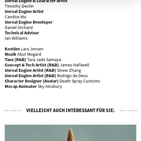
Unreal Engine & Character Artist
Timothy Devlin
Unreal Engine Artist
Candice Wu
Unreal Engine Developer
Daniel Orchard
Technical Advisor
Ian Williams
Kostüm
Lara Jensen
Musik
Abul Mogard
Tanz (R&D)
Tara Jade Samaya
Concept & Tech Artist (R&D)
James Halliwell
Unreal Engine Artist (R&D)
Sinew Zhang
Unreal Engine Artist (R&D)
Rodrigo de Deus
Character Designer (Avatar)
Death Spray Customs
Mocap Animator
Sky Ainsbury
VIELLEICHT AUCH INTERESSANT FÜR SIE: