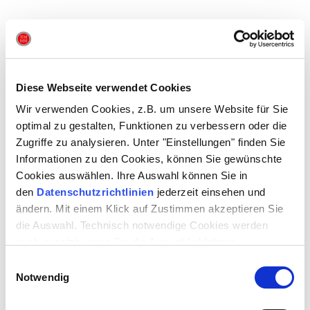
Diese Webseite verwendet Cookies
Wir verwenden Cookies, z.B. um unsere Website für Sie
optimal zu gestalten, Funktionen zu verbessern oder die
Zugriffe zu analysieren. Unter "Einstellungen" finden Sie
Bitte akzeptieren Sie alle Cookies, um dieses Video anzusehen.
Informationen zu den Cookies, können Sie gewünschte
Cookies auswählen. Ihre Auswahl können Sie in
DAUER
den
Datenschutzrichtlinien
jederzeit einsehen und
60 Minuten
ändern. Mit einem Klick auf Zustimmen akzeptieren Sie
die Auswahl. Technisch notwendige Cookies werden
auch gesetzt, wenn Sie die Auswahl ablehnen.
Bei der Ticketbuchung werden Ihnen alle verfügbaren
TIMESLOTS
für den jeweiligen Tag angezeigt:
Einwilligungsauswahl
Notwendig
MI 19.11.25
:
9:30 / 11:00 / 12:30 / 19:00 / 20:00 Uhr
DO 20.11.25: