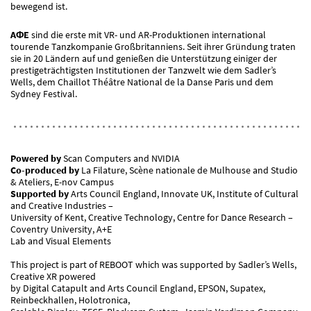
bewegend ist.
AΦE
sind die erste mit VR- und AR-Produktionen international
tourende Tanzkompanie Großbritanniens. Seit ihrer Gründung traten
sie in 20 Ländern auf und genießen die Unterstützung einiger der
prestigeträchtigsten Institutionen der Tanzwelt wie dem Sadler’s
Wells, dem Chaillot Théâtre National de la Danse Paris und dem
Sydney Festival.
Powered by
Scan Computers and NVIDIA
Co-produced by
La Filature, Scène nationale de Mulhouse and Studio
& Ateliers, E-nov Campus
Supported by
Arts Council England, Innovate UK, Institute of Cultural
and Creative Industries –
University of Kent, Creative Technology, Centre for Dance Research –
Coventry University, A+E
Lab and Visual Elements
This project is part of REBOOT which was supported by Sadler’s Wells,
Creative XR powered
by Digital Catapult and Arts Council England, EPSON, Supatex,
Reinbeckhallen, Holotronica,