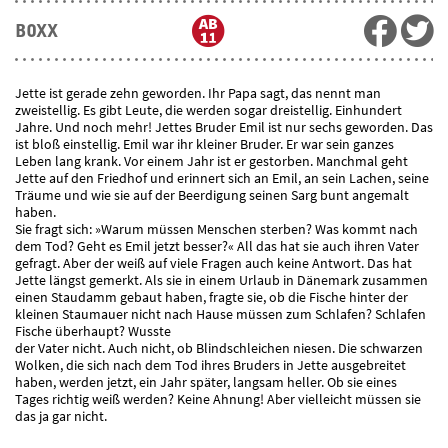
BOXX
Jette ist gerade zehn geworden. Ihr Papa sagt, das nennt man
zweistellig. Es gibt Leute, die werden sogar dreistellig. Einhundert
Jahre. Und noch mehr! Jettes Bruder Emil ist nur sechs geworden. Das
ist bloß einstellig. Emil war ihr kleiner Bruder. Er war sein ganzes
Leben lang krank. Vor einem Jahr ist er gestorben. Manchmal geht
Jette auf den Friedhof und erinnert sich an Emil, an sein Lachen, seine
Träume und wie sie auf der Beerdigung seinen Sarg bunt angemalt
haben.
Sie fragt sich: »Warum müssen Menschen sterben? Was kommt nach
dem Tod? Geht es Emil jetzt besser?« All das hat sie auch ihren Vater
gefragt. Aber der weiß auf viele Fragen auch keine Antwort. Das hat
Jette längst gemerkt. Als sie in einem Urlaub in Dänemark zusammen
einen Staudamm gebaut haben, fragte sie, ob die Fische hinter der
kleinen Staumauer nicht nach Hause müssen zum Schlafen? Schlafen
Fische überhaupt? Wusste
der Vater nicht. Auch nicht, ob Blindschleichen niesen. Die schwarzen
Wolken, die sich nach dem Tod ihres Bruders in Jette ausgebreitet
haben, werden jetzt, ein Jahr später, langsam heller. Ob sie eines
Tages richtig weiß werden? Keine Ahnung! Aber vielleicht müssen sie
das ja gar nicht.