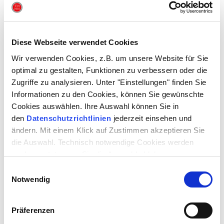
Diese Webseite verwendet Cookies
PRESSE
Wir verwenden Cookies, z.B. um unsere Website für Sie
optimal zu gestalten, Funktionen zu verbessern oder die
DAUER
ca. 1 Stunde 5 Minuten | keine Pause
Zugriffe zu analysieren. Unter "Einstellungen" finden Sie
Informationen zu den Cookies, können Sie gewünschte
Cookies auswählen. Ihre Auswahl können Sie in
Aufführungsrechte:
den
Datenschutzrichtlinien
jederzeit einsehen und
Drei Masken Verlag GmbH München
ändern. Mit einem Klick auf Zustimmen akzeptieren Sie
WORUM GEHT ES?
die Auswahl. Technisch notwendige Cookies werden
Trauerbewältigung • Kreislauf des Lebens • Umgang mit Gefühlen
auch gesetzt, wenn Sie die Auswahl ablehnen.
Einwilligungsauswahl
VERMITTLUNGSANGEBOTE
BOXX | hautnah • BOXX | Philosophie • Workshop zum Stück •
Notwendig
Sichtveranstaltung • Materialmappe • Nachgespräch • Führung •
Mitmach | BOXX • Ferien | BOXX
Präferenzen
BUCHUNGSFORMULAR FÜR GRUPPEN