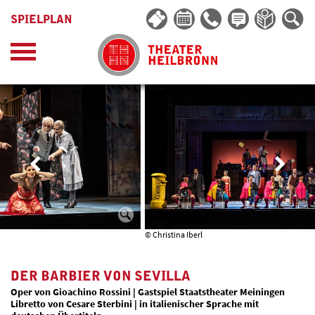
SPIELPLAN
© Christina Iberl
DER BARBIER VON SEVILLA
Oper von Gioachino Rossini | Gastspiel Staatstheater Meiningen
Libretto von Cesare Sterbini | in italienischer Sprache mit