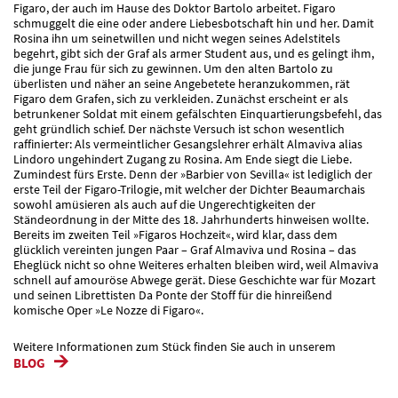
Figaro, der auch im Hause des Doktor Bartolo arbeitet. Figaro
schmuggelt die eine oder andere Liebesbotschaft hin und her. Damit
Rosina ihn um seinetwillen und nicht wegen seines Adelstitels
begehrt, gibt sich der Graf als armer Student aus, und es gelingt ihm,
die junge Frau für sich zu gewinnen. Um den alten Bartolo zu
überlisten und näher an seine Angebetete heranzukommen, rät
Figaro dem Grafen, sich zu verkleiden. Zunächst erscheint er als
betrunkener Soldat mit einem gefälschten Einquartierungsbefehl, das
geht gründlich schief. Der nächste Versuch ist schon wesentlich
raffinierter: Als vermeintlicher Gesangslehrer erhält Almaviva alias
Lindoro ungehindert Zugang zu Rosina. Am Ende siegt die Liebe.
Zumindest fürs Erste. Denn der »Barbier von Sevilla« ist lediglich der
erste Teil der Figaro-Trilogie, mit welcher der Dichter Beaumarchais
sowohl amüsieren als auch auf die Ungerechtigkeiten der
Ständeordnung in der Mitte des 18. Jahrhunderts hinweisen wollte.
Bereits im zweiten Teil »Figaros Hochzeit«, wird klar, dass dem
glücklich vereinten jungen Paar – Graf Almaviva und Rosina – das
Eheglück nicht so ohne Weiteres erhalten bleiben wird, weil Almaviva
schnell auf amouröse Abwege gerät. Diese Geschichte war für Mozart
und seinen Librettisten Da Ponte der Stoff für die hinreißend
komische Oper »Le Nozze di Figaro«.
Weitere Informationen zum Stück finden Sie auch in unserem
BLOG