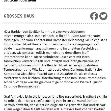
deutschen Übertiteln
GROSSES HAUS
»Der Barbier von Sevilla« kommt in zwei verschiedenen
Inszenierungen als Gastspiel nach Heilbronn – vom Staatstheater
Meiningen und vom Theater und Orchester Heidelberg. Vielleicht ist es
für manchen Musiktheaterfreund ein besonderes Vergnügen, sich
beide Inszenierungen anzuschauen und im direkten Vergleich zu
erleben, wie unterschiedlich man ein und denselben Stoff
interpretieren kann. Diese turbulente Geschichte mit ihren
zahlreichen Verwicklungen und Intrigen und ihrer gleichermaßen
betörend schönen und mitreißenden Musik, ist an sprudelndem
Temperament und Witz kaum zu überbieten. Der junge italienische
Komponist Gioachino Rossini war erst 23 Jahre alt, als er dieses
Meisterwerk der leichten Unterhaltung mit seinen Ohrwurmmelodien
schrieb. Vorlage war die gleichnamige Komödie von Pierre Augustin
Caron de Beaumarchais.
Graf Almaviva ist in die junge, schöne Rosina verliebt. Er nähert sich ihr
heimlich, denn sie wird eifersüchtig von ihrem Vormund Doktor
Bartolo bewacht, der selbst ein Auge auf sie geworfen hat und sie vor
allem wegen ihrer Mitgift heiraten will. Almaviva besticht den Barbier