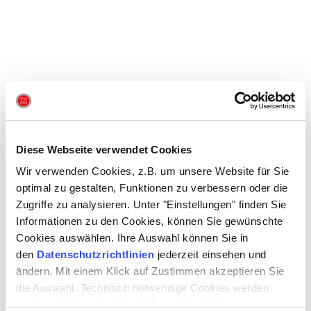
Diese Webseite verwendet Cookies
Bitte akzeptieren Sie alle Cookies, um dieses Video anzusehen.
Wir verwenden Cookies, z.B. um unsere Website für Sie
optimal zu gestalten, Funktionen zu verbessern oder die
Zugriffe zu analysieren. Unter "Einstellungen" finden Sie
DAUER
2 Stunden 50 Minuten | inkl. Pause
Informationen zu den Cookies, können Sie gewünschte
Cookies auswählen. Ihre Auswahl können Sie in
den
Datenschutzrichtlinien
jederzeit einsehen und
MUSIKALISCHE LEITUNG:
CHIN-CHAO LIN
ändern. Mit einem Klick auf Zustimmen akzeptieren Sie
REGIE:
BRIGITTE FASSBAENDER
die Auswahl. Technisch notwendige Cookies werden
AUSSTATTUNG:
DIETRICH VON GREBMER
CHOREOGRAFIE:
SARA-MARIA SAALMANN
auch gesetzt, wenn Sie die Auswahl ablehnen.