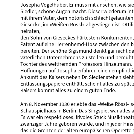
Josepha Vogelhuber. Er muss mit ansehen, wie si
Siedler, schöne Augen macht. Dieser wiederum inter
mit ihrem Vater, dem notorisch schlechtgelaunten
Giesecke, im »Weißen Rössl« abgestiegen ist. Ottil
heiraten,
den Sohn von Gieseckes härtestem Konkurrenten,
Patent auf eine Herrenhemd-Hose zwischen den be
bereiten. Der schöne Sigismund denkt gar nicht da
väterlichen Unternehmens zu stellen und bemüht s
Tochter des weltfremden Professors Hinzelmann. 
Hoffnungen auf Josepha erfahren einen empfindlic
Ankunft des Kaisers neben Dr. Siedler stehen sieh
Entlassungspapiere enthält, scheint alles zu spät 
Kaisers kommt alles zu einem guten Ende.
Am 8. November 1930 erlebte das »Weiße Rössl« s
Schauspielhaus in Berlin. Das Singspiel war alles
Es war ein respektloses, frivoles Stück Musiktheat
zwanziger Jahre geboren wurde, und in jeder Hin
das die Grenzen der alten europäischen Operette g