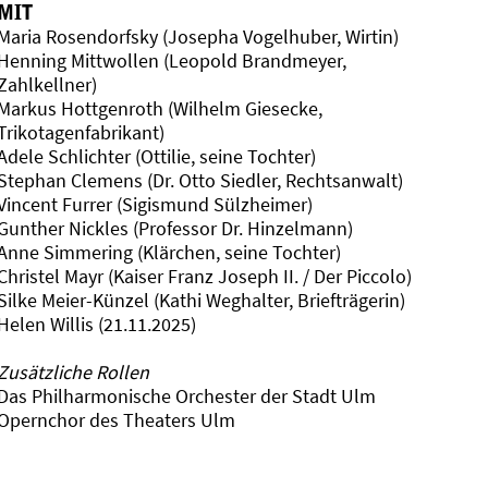
MIT
Maria Rosendorfsky (Josepha Vogelhuber, Wirtin)
Henning Mittwollen (Leopold Brandmeyer,
Zahlkellner)
Markus Hottgenroth (Wilhelm Giesecke,
Trikotagenfabrikant)
Adele Schlichter (Ottilie, seine Tochter)
Stephan Clemens (Dr. Otto Siedler, Rechtsanwalt)
Vincent Furrer (Sigismund Sülzheimer)
Gunther Nickles (Professor Dr. Hinzelmann)
Anne Simmering (Klärchen, seine Tochter)
Christel Mayr (Kaiser Franz Joseph II. / Der Piccolo)
Silke Meier-Künzel (Kathi Weghalter, Briefträgerin)
Helen Willis (21.11.2025)
Zusätzliche Rollen
Das Philharmonische Orchester der Stadt Ulm
Opernchor des Theaters Ulm