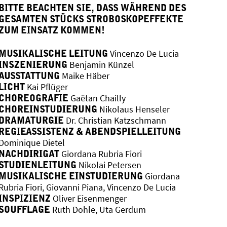
BITTE BEACHTEN SIE, DASS WÄHREND DES
GESAMTEN STÜCKS STROBOSKOPEFFEKTE
ZUM EINSATZ KOMMEN!
MUSIKALISCHE LEITUNG
Vincenzo De Lucia
INSZENIERUNG
Benjamin Künzel
AUSSTATTUNG
Maike Häber
LICHT
Kai Pflüger
CHOREOGRAFIE
Gaëtan Chailly
CHOREINSTUDIERUNG
Nikolaus Henseler
DRAMATURGIE
Dr. Christian Katzschmann
REGIEASSISTENZ & ABENDSPIELLEITUNG
Dominique Dietel
NACHDIRIGAT
Giordana Rubria Fiori
STUDIENLEITUNG
Nikolai Petersen
MUSIKALISCHE EINSTUDIERUNG
Giordana
Rubria Fiori, Giovanni Piana, Vincenzo De Lucia
INSPIZIENZ
Oliver Eisenmenger
SOUFFLAGE
Ruth Dohle, Uta Gerdum