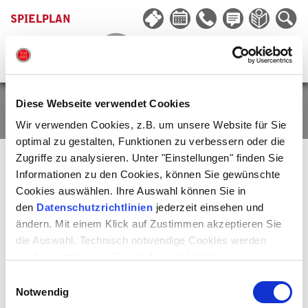
SPIELPLAN
Diese Webseite verwendet Cookies
SEBASTIAN ELLRICH
Wir verwenden Cookies, z.B. um unsere Website für Sie
optimal zu gestalten, Funktionen zu verbessern oder die
Zugriffe zu analysieren. Unter "Einstellungen" finden Sie
Informationen zu den Cookies, können Sie gewünschte
Sebastian Ellrich
, 1984 in Magdeburg geboren, begann seine
Cookies auswählen. Ihre Auswahl können Sie in
künstlerische Laufbahn als Kostümbildassistent an verschiedenen
den
Datenschutzrichtlinien
jederzeit einsehen und
Bühnen für die er sehr bald eigene Entwürfe realisierte.
ändern. Mit einem Klick auf Zustimmen akzeptieren Sie
Seit 2004 arbeitet er als Kostüm- und Bühnenbildner bundesweit für
die Auswahl. Technisch notwendige Cookies werden
Oper, zeitgenössischen Tanz und Theater, u.a. am Schauspiel Köln,
auch gesetzt, wenn Sie die Auswahl ablehnen.
Oper und Schauspiel Leipzig, Deutsche Oper am Rhein
Düsseldorf/Duisburg, Staatstheater Nürnberg, Staatstheater Mainz,
Einwilligungsauswahl
Kampnagel Hamburg, Sophiensäle Berlin, Prinzregententheater
Notwendig
München, Schauspiel Frankfurt, Cuviellés-Theater München,
Markgräfliches Opernhaus Bayreuth, Nationaltheater Pristina, Oper