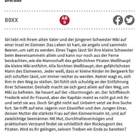
Drechsel
BOXX
Siri lebt mit ihrem alten Vater und der jüngeren Schwester Miki auf
einer Insel im Eismeer. Das Leben ist hart, sie angeln und sammeln
Beeren, um satt zu werden. Eines Tages lässt Siri ihre kleine Schwester
beim Beerensammeln allein und kann nur noch aus der Ferne
beobachten, wie die Mannschaft des gefährlichen Piraten Weißhaupt
die kleine Miki entführt. Alle fürchten Weißhaupt, den gefährlichsten
Mann des Eismeeres. Jeder weiß, dass er kleine Kinder im Bergwerk für
sich schuften lässt, um immer reicher zu werden. Keiner wagt es, sich
ihm in den Weg zu stellen. Siri fühlt sich schuldig an der Entführung
ihrer Schwester. Deshalb macht sie sich ganz allein auf den Weg, um
Miki zu befreien. Sie heuert auf der »Sturmvogel« an. Der Schiffskoch
Frederik wird ihr Freund, aber der Kapitän meint es nicht gut mit ihr
und setzt sie aus. Doch Siri gibt nicht auf. Unbeirrt setzt sie ihre Suche
fort. Sie trifft auf eine Jägerin von Eiswölfen und den Jungen Einar,
dessen Mutter die stärkste Frau auf den Eismeerinseln ist, und auf
zwielichtige Seemänner. Mit Mut, Durchhaltevermögen und
praktischem Verstand findet sie schließlich den Rückzugsort des
Piraten. Wird es ihr gelingen, seinem Treiben ein Ende zu bereiten?