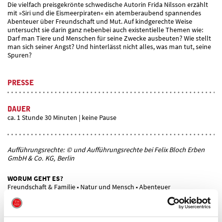
Die vielfach preisgekrönte schwedische Autorin Frida Nilsson erzählt
mit »Siri und die Eismeerpiraten« ein atemberaubend spannendes
Abenteuer über Freundschaft und Mut. Auf kindgerechte Weise
untersucht sie darin ganz nebenbei auch existentielle Themen wie:
Darf man Tiere und Menschen für seine Zwecke ausbeuten? Wie stellt
man sich seiner Angst? Und hinterlässt nicht alles, was man tut, seine
Spuren?
PRESSE
DAUER
ca. 1 Stunde 30 Minuten | keine Pause
Aufführungsrechte: © und Aufführungsrechte bei Felix Bloch Erben
GmbH & Co. KG, Berlin
WORUM GEHT ES?
Freundschaft & Familie • Natur und Mensch • Abenteuer
VERMITTLUNGSANGEBOTE
Workshop zum Stück • Sichtveranstaltung • Materialmappe •