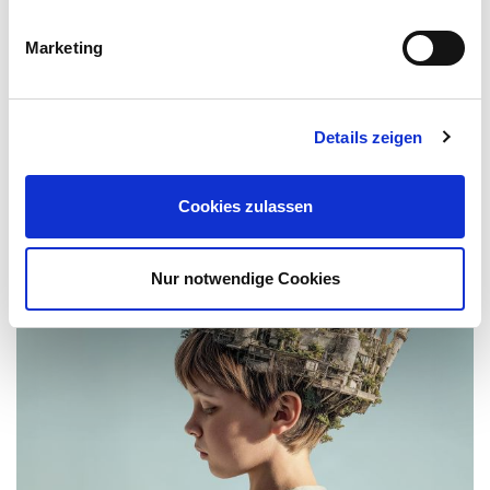
MAGDALENA LEHNEN
(Taube / Glatze / Matrose 2 / u.A.)
Marketing
CHRIS CARSTEN ROHMANN
(Weißhaupt / Hafenmeister / Olav / Hakenhand / u.A.)
Details zeigen
VIELLEICHT AUCH INTERESSANT FÜR SIE:
Cookies zulassen
Nur notwendige Cookies