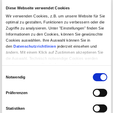
Nachgespräch • Führung
• Mitmach | BOXX
Diese Webseite verwendet Cookies
BUCHUNGSFORMULAR FÜR GRUPPEN
Wir verwenden Cookies, z.B. um unsere Website für Sie
optimal zu gestalten, Funktionen zu verbessern oder die
REGIE
SARAH SPEISER
Zugriffe zu analysieren. Unter "Einstellungen" finden Sie
AUSSTATTUNG
EVA BUTZKIES
Informationen zu den Cookies, können Sie gewünschte
MUSIK
FERDINAND VON SEEBACH
(GAST)
Cookies auswählen. Ihre Auswahl können Sie in
FIGURENSPIEL
LUKAS SCHNEIDER
(GAST)
LICHT
JOHANNES BUCHHOLZ
den
Datenschutzrichtlinien
jederzeit einsehen und
DRAMATURGIE
NICOLE BUHR
ändern. Mit einem Klick auf Zustimmen akzeptieren Sie
THEATERPÄDAGOGIK
NATASCHA MUNDT
die Auswahl. Technisch notwendige Cookies werden
MIT
auch gesetzt, wenn Sie die Auswahl ablehnen.
ROMY KLÖTZEL
(GAST)
Einwilligungsauswahl
(Siri)
Notwendig
SONIA GLADE
(Miki / Nanni / Matrose 1 / Walhuhnküken / Schönling / u.A.)
ALEXANDER REDWITZ
(GAST)
Präferenzen
(Papa / Fredrik / Langbart / Junge / u.A.)
MAX LAMPERTI
(Einar / Sturmbart / Wolf / Heldentat / Wölfin / u.A.)
Statistiken