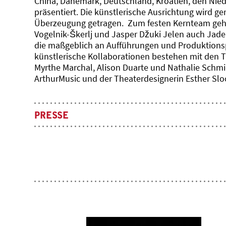
China, Dänemark, Deutschland, Kroatien, den Nie
präsentiert. Die künstlerische Ausrichtung wird g
Überzeugung getragen. Zum festen Kernteam geh
Vogelnik-Škerlj und Jasper Džuki Jelen auch Jad
die maßgeblich an Aufführungen und Produktionsp
künstlerische Kollaborationen bestehen mit den T
Myrthe Marchal, Alison Duarte und Nathalie Sch
ArthurMusic und der Theaterdesignerin Esther Slo
PRESSE