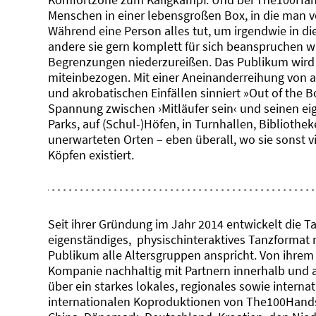
Menschen in einer lebensgroßen Box, in die man v
Während eine Person alles tut, um irgendwie in 
andere sie gern komplett für sich beanspruchen wü
Begrenzungen niederzureißen. Das Publikum wird
miteinbezogen. Mit einer Aneinanderreihung von a
und akrobatischen Einfällen sinniert »Out of the
Spannung zwischen ›Mitläufer sein‹ und seinen ei
Parks, auf (Schul-)Höfen, in Turnhallen, Bibliothe
unerwarteten Orten – eben überall, wo sie sonst vi
Köpfen existiert.
Seit ihrer Gründung im Jahr 2014 entwickelt die
eigenständiges, physischinteraktives Tanzformat 
Publikum alle Altersgruppen anspricht. Von ihrem S
Kompanie nachhaltig mit Partnern innerhalb und 
über ein starkes lokales, regionales sowie intern
internationalen Koproduktionen von The100Hands