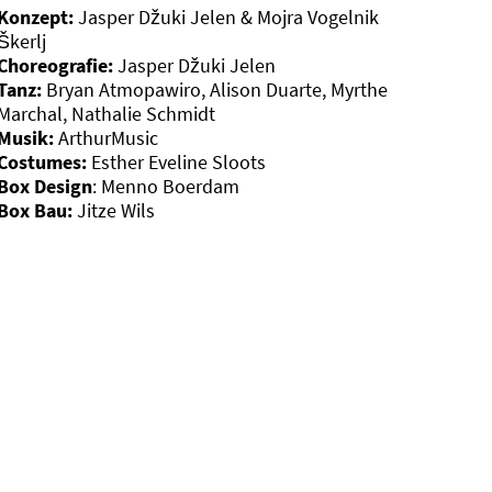
Konzept:
Jasper Džuki Jelen & Mojra Vogelnik
Škerlj
Choreografie:
Jasper Džuki Jelen
Tanz:
Bryan Atmopawiro, Alison Duarte, Myrthe
Marchal, Nathalie Schmidt
Musik:
ArthurMusic
Costumes:
Esther Eveline Sloots
Box Design
: Menno Boerdam
Box Bau:
Jitze Wils