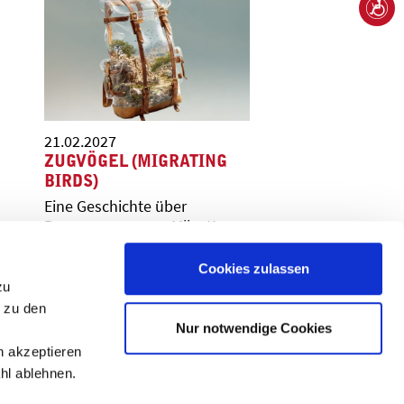
21.02.2027
ZUGVÖGEL (MIGRATING
BIRDS)
Eine Geschichte über
Begegnungen von Mike Kenny
Cookies zulassen
zu
n zu den
Nur notwendige Cookies
n akzeptieren
hl ablehnen.