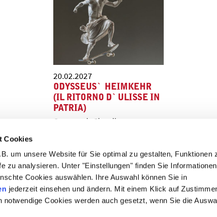
20.02.2027
ODYSSEUS` HEIMKEHR
(IL RITORNO D`ULISSE IN
PATRIA)
Oper nach Claudio
Monteverdi von Sebastian
t Cookies
Schwab | mit einem Libretto
von Giacomo Badoaro und
B. um unsere Website für Sie optimal zu gestalten, Funktionen 
Francesco Petrarca
fe zu analysieren. Unter "Einstellungen" finden Sie Informatione
nschte Cookies auswählen. Ihre Auswahl können Sie in
en
jederzeit einsehen und ändern. Mit einem Klick auf Zustimme
h notwendige Cookies werden auch gesetzt, wenn Sie die Auswa