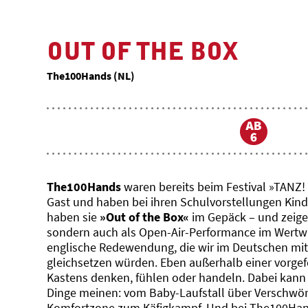
OUT OF THE BOX
The100Hands (NL)
The100Hands
waren bereits beim Festival »TANZ!
Gast und haben bei ihren Schulvorstellungen Kind
haben sie
»Out of the Box«
im Gepäck – und zeigen
sondern auch als Open-Air-Performance im Wertwie
englische Redewendung, die wir im Deutschen mit
gleichsetzen würden. Eben außerhalb einer vorgef
Kastens denken, fühlen oder handeln. Dabei kann 
Dinge meinen: vom Baby-Laufstall über Verschwör
Komfortzone zum Käfigkampf. Und bei The100Hands