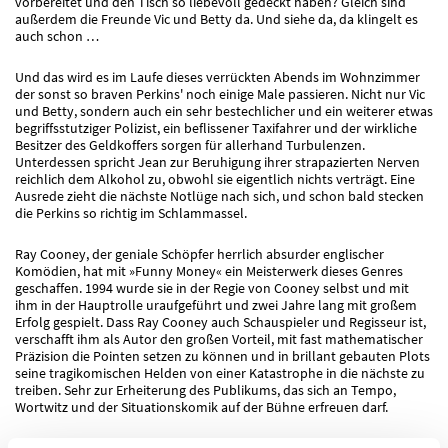
vorbereitet und den Tisch so liebevoll gedeckt haben? Gleich sind
außerdem die Freunde Vic und Betty da. Und siehe da, da klingelt es
auch schon …
Und das wird es im Laufe dieses verrückten Abends im Wohnzimmer
der sonst so braven Perkins' noch einige Male passieren. Nicht nur Vic
und Betty, sondern auch ein sehr bestechlicher und ein weiterer etwas
begriffsstutziger Polizist, ein beflissener Taxifahrer und der wirkliche
Besitzer des Geldkoffers sorgen für allerhand Turbulenzen.
Unterdessen spricht Jean zur Beruhigung ihrer strapazierten Nerven
reichlich dem Alkohol zu, obwohl sie eigentlich nichts verträgt. Eine
Ausrede zieht die nächste Notlüge nach sich, und schon bald stecken
die Perkins so richtig im Schlammassel.
Ray Cooney, der geniale Schöpfer herrlich absurder englischer
Komödien, hat mit »Funny Money« ein Meisterwerk dieses Genres
geschaffen. 1994 wurde sie in der Regie von Cooney selbst und mit
ihm in der Hauptrolle uraufgeführt und zwei Jahre lang mit großem
Erfolg gespielt. Dass Ray Cooney auch Schauspieler und Regisseur ist,
verschafft ihm als Autor den großen Vorteil, mit fast mathematischer
Präzision die Pointen setzen zu können und in brillant gebauten Plots
seine tragikomischen Helden von einer Katastrophe in die nächste zu
treiben. Sehr zur Erheiterung des Publikums, das sich an Tempo,
Wortwitz und der Situationskomik auf der Bühne erfreuen darf.