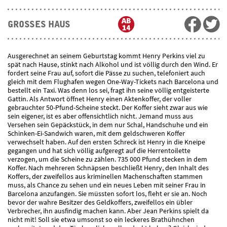
GROSSES HAUS
Ausgerechnet an seinem Geburtstag kommt Henry Perkins viel zu
spät nach Hause, stinkt nach Alkohol und ist völlig durch den Wind. Er
fordert seine Frau auf, sofort die Pässe zu suchen, telefoniert auch
gleich mit dem Flughafen wegen One-Way-Tickets nach Barcelona und
bestellt ein Taxi. Was denn los sei, fragt ihn seine völlig entgeisterte
Gattin. Als Antwort öffnet Henry einen Aktenkoffer, der voller
gebrauchter 50-Pfund-Scheine steckt. Der Koffer sieht zwar aus wie
sein eigener, ist es aber offensichtlich nicht. Jemand muss aus
Versehen sein Gepäckstück, in dem nur Schal, Handschuhe und ein
Schinken-Ei-Sandwich waren, mit dem geldschweren Koffer
verwechselt haben. Auf den ersten Schreck ist Henry in die Kneipe
gegangen und hat sich völlig aufgeregt auf die Herrentoilette
verzogen, um die Scheine zu zählen. 735 000 Pfund stecken in dem
Koffer. Nach mehreren Schnäpsen beschließt Henry, den Inhalt des
Koffers, der zweifellos aus kriminellen Machenschaften stammen
muss, als Chance zu sehen und ein neues Leben mit seiner Frau in
Barcelona anzufangen. Sie müssten sofort los, fleht er sie an. Noch
bevor der wahre Besitzer des Geldkoffers, zweifellos ein übler
Verbrecher, ihn ausfindig machen kann. Aber Jean Perkins spielt da
nicht mit! Soll sie etwa umsonst so ein leckeres Brathühnchen