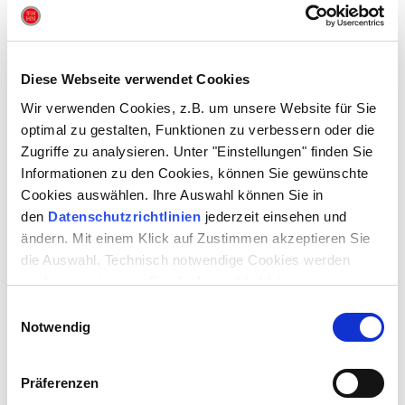
DAUER
1 Stunde 45 Minuten | keine Pause
Aufführungsrechte: Vertriebstelle und Verlag Deutscher
Diese Webseite verwendet Cookies
Bühnenschriftsteller und Bühnenkomponisten GmbH, 22844
Norderstedt
Wir verwenden Cookies, z.B. um unsere Website für Sie
optimal zu gestalten, Funktionen zu verbessern oder die
Zugriffe zu analysieren. Unter "Einstellungen" finden Sie
REGIE
SUSANNE LIETZOW
Informationen zu den Cookies, können Sie gewünschte
BÜHNE
AUREL LENFERT
KOSTÜME
AUREL LENFERT
/
SUSANNE LIETZOW
Cookies auswählen. Ihre Auswahl können Sie in
MUSIK
ROUMEN DIMITROV
den
Datenschutzrichtlinien
jederzeit einsehen und
DRAMATURGIE
KATRIN AISSEN
ändern. Mit einem Klick auf Zustimmen akzeptieren Sie
die Auswahl. Technisch notwendige Cookies werden
MIT
JUDITH LILLY RAAB
auch gesetzt, wenn Sie die Auswahl ablehnen.
(Jean Perkins)
Einwilligungsauswahl
NILS BRÜCK
Notwendig
(Henry Perkins)
ARLEN KONIETZ
(GAST)
(Bill)
Präferenzen
STEFAN EICHBERG