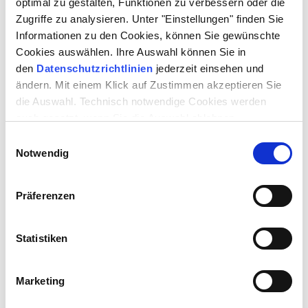
optimal zu gestalten, Funktionen zu verbessern oder die
MIT
Zugriffe zu analysieren. Unter "Einstellungen" finden Sie
PABLO GUANEME PINILLA
Informationen zu den Cookies, können Sie gewünschte
(Rocco, Schönheitschirurg)
Cookies auswählen. Ihre Auswahl können Sie in
JUDITH LILLY RAAB
den
Datenschutzrichtlinien
jederzeit einsehen und
(Eva, Psychoanalytikerin)
ändern. Mit einem Klick auf Zustimmen akzeptieren Sie
NORA REBECCA WOLFF
(GAST)
die Auswahl. Technisch notwendige Cookies werden
(Sofia, deren Tochter)
auch gesetzt, wenn Sie die Auswahl ablehnen.
SVEN-MARCEL VOSS
(Lele, Angestellter bei einem Energiekonzern)
Einwilligungsauswahl
Notwendig
JULIANE SCHWABE
(Carlotta, seine Frau)
RICHARD FEIST
Präferenzen
(Cosimo, Taxi-Unternehmer)
SOPHIE MARIA SCHERRIEBLE
(Bianca, Tierärztin)
Statistiken
TOBIAS LOTH
(Peppe, Sportlehrer)
Marketing