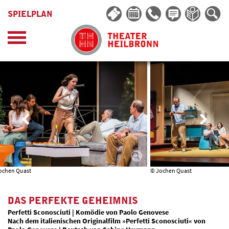
SPIELPLAN
ochen Quast
© Jochen Quast
DAS PERFEKTE GEHEIMNIS
Perfetti Sconosciuti | Komödie von Paolo Genovese
Nach dem italienischen Originalfilm »Perfetti Sconosciuti« von