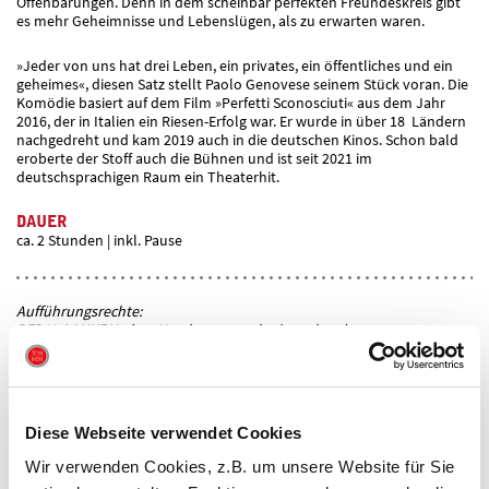
Offenbarungen. Denn in dem scheinbar perfekten Freundeskreis gibt
es mehr Geheimnisse und Lebenslügen, als zu erwarten waren.
»Jeder von uns hat drei Leben, ein privates, ein öffentliches und ein
geheimes«, diesen Satz stellt Paolo Genovese seinem Stück voran. Die
Komödie basiert auf dem Film »Perfetti Sconosciuti« aus dem Jahr
2016, der in Italien ein Riesen-Erfolg war. Er wurde in über 18 Ländern
nachgedreht und kam 2019 auch in die deutschen Kinos. Schon bald
eroberte der Stoff auch die Bühnen und ist seit 2021 im
deutschsprachigen Raum ein Theaterhit.
DAUER
ca. 2 Stunden | inkl. Pause
Aufführungsrechte:
PER H. LAUKE Verlag, Hamburg www.laukeverlag.de
REGIE
THOMAS GORITZKI
AUSSTATTUNG
HEIKO MÖNNICH
Diese Webseite verwendet Cookies
MUSIK
MANUEL HEUSER
LICHT
JOSEF GABLER
Wir verwenden Cookies, z.B. um unsere Website für Sie
DRAMATURGIE
SOPHIE PÜSCHEL