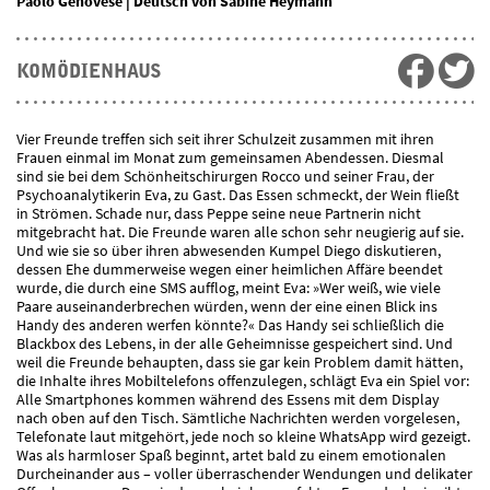
Paolo Genovese | Deutsch von Sabine Heymann
KOMÖDIENHAUS
Vier Freunde treffen sich seit ihrer Schulzeit zusammen mit ihren
Frauen einmal im Monat zum gemeinsamen Abendessen. Diesmal
sind sie bei dem Schönheitschirurgen Rocco und seiner Frau, der
Psychoanalytikerin Eva, zu Gast. Das Essen schmeckt, der Wein fließt
in Strömen. Schade nur, dass Peppe seine neue Partnerin nicht
mitgebracht hat. Die Freunde waren alle schon sehr neugierig auf sie.
Und wie sie so über ihren abwesenden Kumpel Diego diskutieren,
dessen Ehe dummerweise wegen einer heimlichen Affäre beendet
wurde, die durch eine SMS aufflog, meint Eva: »Wer weiß, wie viele
Paare auseinanderbrechen würden, wenn der eine einen Blick ins
Handy des anderen werfen könnte?« Das Handy sei schließlich die
Blackbox des Lebens, in der alle Geheimnisse gespeichert sind. Und
weil die Freunde behaupten, dass sie gar kein Problem damit hätten,
die Inhalte ihres Mobiltelefons offenzulegen, schlägt Eva ein Spiel vor:
Alle Smartphones kommen während des Essens mit dem Display
nach oben auf den Tisch. Sämtliche Nachrichten werden vorgelesen,
Telefonate laut mitgehört, jede noch so kleine WhatsApp wird gezeigt.
Was als harmloser Spaß beginnt, artet bald zu einem emotionalen
Durcheinander aus – voller überraschender Wendungen und delikater